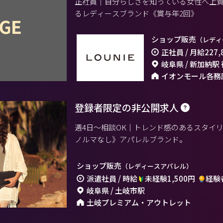
正社員｜自分らしさを知っている女性へ上
るレディースブランド《賞与年2回》
ショップ販売
（レディ
正社員 / 月給
227,
岐阜県 / 新加納駅
イオンモール各務
登録者限定の非公開求人
週4日～相談OK｜トレンド感のあるスタイ
ノルマなし》アパレルブランド。
ショップ販売
（レディースアパレル）
派遣社員 / 時給
未経験1,500円
経験者
岐阜県 / 土岐市駅
土岐プレミアム・アウトレット