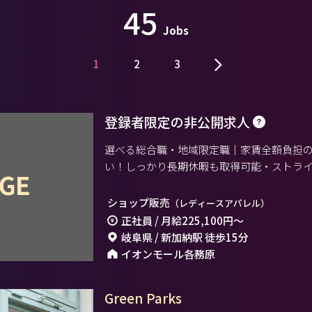
45
Jobs
1
2
3
登録者限定の非公開求人
選べる総合職・地域限定職｜家賃全額負担
い！しっかり長期休暇も取得可能・ストラ
募集。
ショップ販売
（レディースアパレル）
正社員 / 月給
225,100円
～
岐阜県 / 新加納駅 徒歩15分
イオンモール各務原
Green Parks