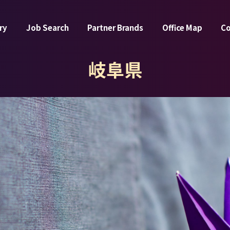
ry
Job Search
Partner Brands
Office Map
C
岐阜県