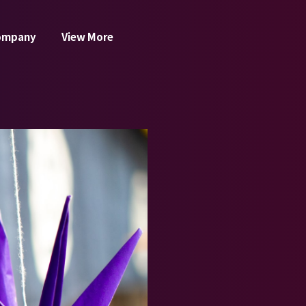
ompany
View More