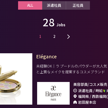
ALL
派遣社員
正社員
28
Jobs
1
2
Elégance
未経験OK｜ラ プードルのパウダーが大人
と上質なメイクを提案するコスメブランド
美容部員/コスメ販売
派遣社員 / 時給
福岡県 / 西鉄福岡
岩田屋本店