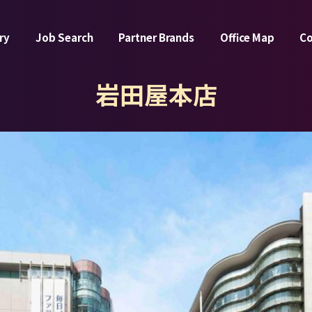
ry
Job Search
Partner Brands
Office Map
C
岩田屋本店