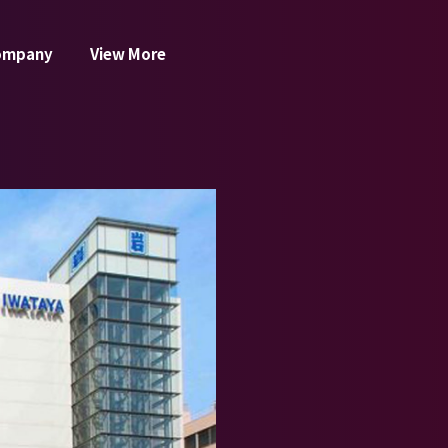
ompany
View More