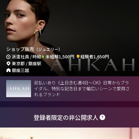
ショップ販売
（ジュエリー）
派遣社員 / 時給
未経験1,500円
経験者1,650円
東京都 / 銀座駅
銀座三越
前払いあり《土日含む週4日～OK》日常からブラ
イダル、特別な記念日まで幅広いシーンで愛用さ
れるブランド
登録者限定の非公開求人