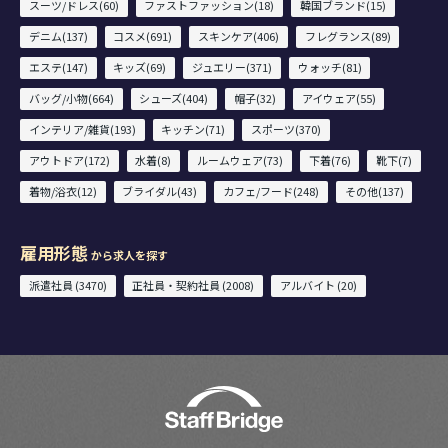
スーツ/ドレス(60)
ファストファッション(18)
韓国ブランド(15)
デニム(137)
コスメ(691)
スキンケア(406)
フレグランス(89)
エステ(147)
キッズ(69)
ジュエリー(371)
ウォッチ(81)
バッグ/小物(664)
シューズ(404)
帽子(32)
アイウェア(55)
インテリア/雑貨(193)
キッチン(71)
スポーツ(370)
アウトドア(172)
水着(8)
ルームウェア(73)
下着(76)
靴下(7)
着物/浴衣(12)
ブライダル(43)
カフェ/フード(248)
その他(137)
雇用形態
から求人を探す
派遣社員 (3470)
正社員・契約社員 (2008)
アルバイト (20)