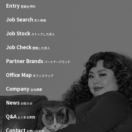
Entry
登録会予約
Job Search
求人検索
Job Stock
ストックした求人
Job Check
閲覧した求人
Partner Brands
パートナーブランド
Office Map
オフィスマップ
Company
会社概要
News
お知らせ
Q&A
よくある質問
Contact
お問い合わせ