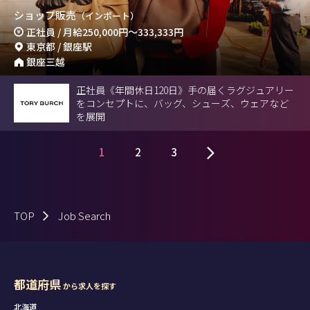
ショップ販売
（インポート）
正社員 / 月給
250,000円
～
333,333円
東京都 / 銀座駅
銀座三越
正社員《年間休日120日》手の届くラグジュアリー
をコンセプトに、バッグ、シューズ、ウェアなど
を展開
1
2
3
TOP
Job Search
都道府県
から求人を探す
北海道