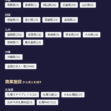
鳥取県(4)
島根県(1)
岡山県(46)
広島県(94)
山口県(6)
四国
徳島県(5)
香川県(19)
愛媛県(24)
高知県(1)
九州
福岡県(202)
佐賀県(18)
長崎県(9)
熊本県(34)
大分県(18)
宮崎県(7)
鹿児島県(20)
沖縄
沖縄県(51)
全国の求人一覧(5496)
商業施設
から求人を探す
北海道
札幌ステラプレイス(15)
札幌三越(1)
大丸札幌店(17)
丸井今井札幌本店(9)
札幌PARCO(2)