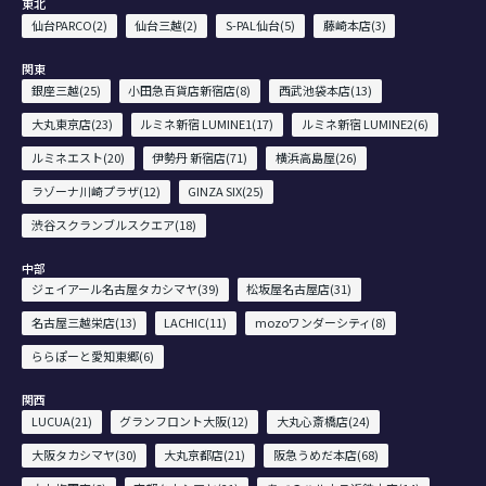
東北
仙台PARCO(2)
仙台三越(2)
S-PAL仙台(5)
藤崎本店(3)
関東
銀座三越(25)
小田急百貨店新宿店(8)
西武池袋本店(13)
大丸東京店(23)
ルミネ新宿 LUMINE1(17)
ルミネ新宿 LUMINE2(6)
ルミネエスト(20)
伊勢丹 新宿店(71)
横浜高島屋(26)
ラゾーナ川崎プラザ(12)
GINZA SIX(25)
渋谷スクランブルスクエア(18)
中部
ジェイアール名古屋タカシマヤ(39)
松坂屋名古屋店(31)
名古屋三越栄店(13)
LACHIC(11)
mozoワンダーシティ(8)
ららぽーと愛知東郷(6)
関西
LUCUA(21)
グランフロント大阪(12)
大丸心斎橋店(24)
大阪タカシマヤ(30)
大丸京都店(21)
阪急うめだ本店(68)