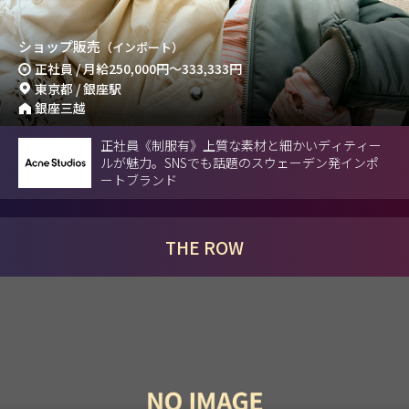
ショップ販売
（インポート）
正社員 / 月給
250,000円
～
333,333円
東京都 / 銀座駅
銀座三越
正社員《制服有》上質な素材と細かいディティー
ルが魅力。SNSでも話題のスウェーデン発インポ
ートブランド
THE ROW