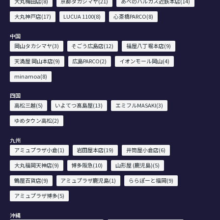
大丸梅田店(8)
京都タカシマヤ(21)
あべのハルカス近鉄本店(14)
大丸神戸店(17)
LUCUA 1100(8)
心斎橋PARCO(8)
中国
岡山タカシマヤ(3)
そごう広島店(12)
福屋八丁堀本店(9)
天満屋 岡山本店(9)
広島PARCO(2)
イオンモール岡山(4)
minamoa(8)
四国
高松三越(5)
いよてつ髙島屋(13)
エミフルMASAKI(3)
ゆめタウン高松(2)
九州
アミュプラザ小倉(1)
岩田屋本店(19)
井筒屋小倉店(6)
大丸福岡天神店(9)
博多阪急(10)
山形屋 (鹿児島)(5)
鶴屋百貨店(9)
アミュプラザ鹿児島(1)
ららぽーと福岡(9)
アミュプラザ博多(5)
沖縄