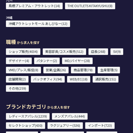
鳥栖プレミアム・アウトレット(14)
THE OUTLETS KITAKYUSHU(8)
沖縄
沖縄アウトレットモール あしびなー(12)
職種
から求人を探す
ショップ販売(4034)
美容部員/コスメ販売(512)
店長(268)
SV(9)
デザイナー(4)
パタンナー(2)
MD/バイヤー(28)
VMD/プレス/販促(8)
営業/企画(26)
商品管理(78)
生産管理(5)
店舗開発(2)
バックオフィス(94)
WEB/EC(18)
通訳販売(151)
その他(259)
ブランドカテゴリ
から求人を探す
レディースアパレル(1239)
メンズアパレル(444)
セレクトショップ(430)
ラグジュアリー(536)
インポート(723)