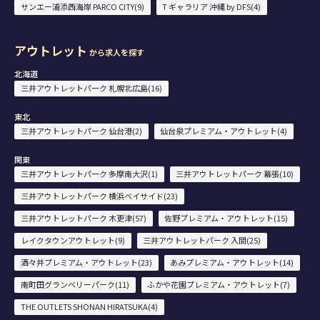
サンエー浦添西海岸 PARCO CITY(9)
T ギャラリア 沖縄 by DFS(4)
アウトレット
から求人を探す
北海道
三井アウトレットパーク 札幌北広島(16)
東北
三井アウトレットパーク 仙台港(2)
仙台泉プレミアム・アウトレット(4)
関東
三井アウトレットパーク 多摩南大沢(1)
三井アウトレットパーク 幕張(10)
三井アウトレットパーク 横浜ベイサイド(23)
三井アウトレットパーク 木更津(57)
佐野プレミアム・アウトレット(15)
レイクタウンアウトレット(9)
三井アウトレットパーク 入間(25)
酒々井プレミアム・アウトレット(23)
あみプレミアム・アウトレット(14)
南町田グランベリーパーク(11)
ふかや花園プレミアム・アウトレット(7)
THE OUTLETS SHONAN HIRATSUKA(4)