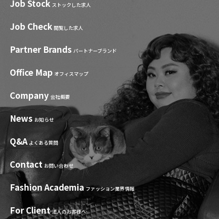
Job Stock
ストックした求人
Job Check
閲覧した求人
Partner Brands
パートナーブランド
Office Map
オフィスマップ
Company
会社概要
News
お知らせ
Q&A
よくある質問
Contact
お問い合わせ
Fashion Academia
ファッション業界情報
For Client
法人のお客様へ