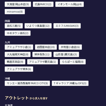
天満屋 岡山本店(9)
広島PARCO(2)
イオンモール岡山(4)
minamoa(8)
四国
高松三越(5)
いよてつ髙島屋(12)
エミフルMASAKI(3)
ゆめタウン高松(2)
九州
アミュプラザ小倉(1)
岩田屋本店(20)
井筒屋小倉店(6)
大丸福岡天神店(8)
博多阪急(11)
山形屋 (鹿児島)(3)
鶴屋百貨店(9)
アミュプラザ鹿児島(1)
ららぽーと福岡(8)
アミュプラザ博多(6)
沖縄
サンエー浦添西海岸 PARCO CITY(9)
T ギャラリア 沖縄 by DFS(3)
アウトレット
から求人を探す
北海道