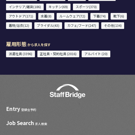
インテリア/雑貨(186)
キッチン(69)
スポーツ(370)
アウトドア(171)
水着(8)
ルームウェア(72)
下着(74)
靴下(6)
着物/浴衣(12)
ブライダル(43)
カフェ/フード(247)
その他(134)
雇用形態
から求人を探す
派遣社員 (3396)
正社員・契約社員 (2016)
アルバイト (20)
Entry
登録会予約
Job Search
求人検索