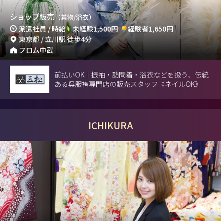
ショップ販売
（着物/浴衣）
派遣社員 / 時給
未経験1,500円
経験者1,650円
東京都 / 立川駅 徒歩4分
フロム中武
前払いOK｜振袖・訪問着・浴衣などを扱う、伝統
ある呉服袴専門店の販売スタッフ《ネイルOK》
ICHIKURA