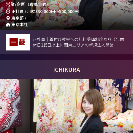
営業/企画
（着物/浴衣）
正社員 / 月給
330,000円
～
500,000円
東京都 /
東京本社
正社員｜着付け教室への無料受講制度あり《年間
休日115日以上》関東エリアの新規法人営業
ICHIKURA