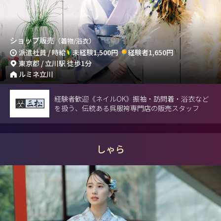
ショップ販売
（着物/浴衣）
派遣社員 / 時給
未経験1,500円
経験者1,650円
東京都 / 立川駅 徒歩1分
ルミネ立川
経験者歓迎《ネイルOK》振袖・訪問着・浴衣など
を扱う、伝統ある呉服袴専門店の販売スタッフ
しゃら