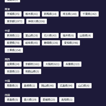
関東
茨城県(35)
栃木県(41)
群馬県(14)
埼玉県(140)
千葉県(242)
東京都(1977)
神奈川県(336)
中部
新潟県(11)
富山県(28)
石川県(43)
福井県(6)
山梨県(4)
長野県(70)
岐阜県(45)
静岡県(136)
愛知県(396)
三重県(154)
関西
滋賀県(24)
京都府(161)
大阪府(621)
兵庫県(213)
奈良県(13)
和歌山県(3)
中国
鳥取県(3)
島根県(1)
岡山県(46)
広島県(94)
山口県(6)
四国
徳島県(5)
香川県(19)
愛媛県(23)
高知県(1)