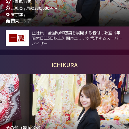
SV
（着物/浴衣）
正社員 / 月給
330,000円
～
東京都 /
関東エリア
正社員｜全国約60店舗を展開する着付け教室《年
間休日115日以上》関東エリアを管理するスーパー
バイザー
ICHIKURA
その他
（着物/浴衣）