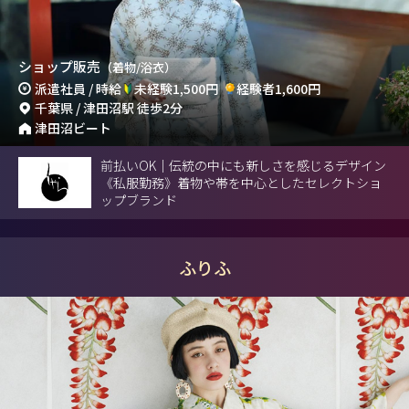
ショップ販売
（着物/浴衣）
派遣社員 / 時給
未経験1,500円
経験者1,600円
千葉県 / 津田沼駅 徒歩2分
津田沼ビート
前払いOK｜伝統の中にも新しさを感じるデザイン
《私服勤務》着物や帯を中心としたセレクトショ
ップブランド
ふりふ