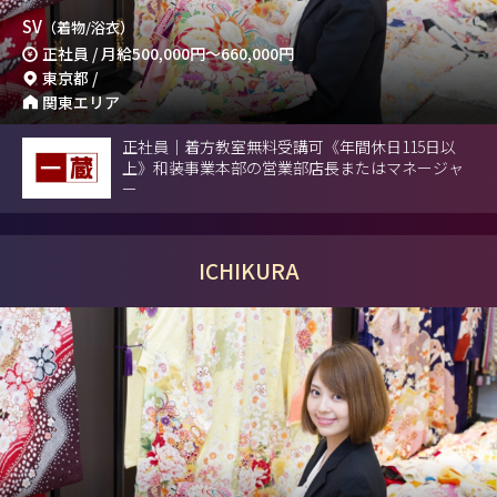
SV
（着物/浴衣）
正社員 / 月給
500,000円
～
660,000円
東京都 /
関東エリア
正社員｜着方教室無料受講可《年間休日115日以
上》和装事業本部の営業部店長またはマネージャ
ー
ICHIKURA