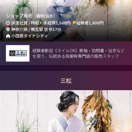
ショップ販売
（着物/浴衣）
派遣社員 / 時給
未経験1,500円
経験者1,600円
神奈川県 / 鴨宮駅 徒歩17分
小田原ダイナシティ
経験者歓迎《ネイルOK》振袖・訪問着・浴衣など
を扱う、伝統ある呉服袴専門店の販売スタッフ
三松