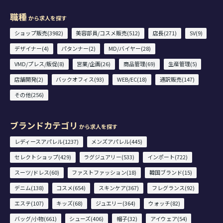
職種
から求人を探す
ショップ販売(3982)
美容部員/コスメ販売(512)
店長(271)
SV(9)
デザイナー(4)
パタンナー(2)
MD/バイヤー(28)
VMD/プレス/販促(8)
営業/企画(26)
商品管理(69)
生産管理(5)
店舗開発(2)
バックオフィス(93)
WEB/EC(18)
通訳販売(147)
その他(256)
ブランドカテゴリ
から求人を探す
レディースアパレル(1237)
メンズアパレル(445)
セレクトショップ(429)
ラグジュアリー(533)
インポート(722)
スーツ/ドレス(60)
ファストファッション(18)
韓国ブランド(15)
デニム(138)
コスメ(654)
スキンケア(367)
フレグランス(92)
エステ(107)
キッズ(68)
ジュエリー(364)
ウォッチ(82)
バッグ/小物(661)
シューズ(406)
帽子(32)
アイウェア(54)