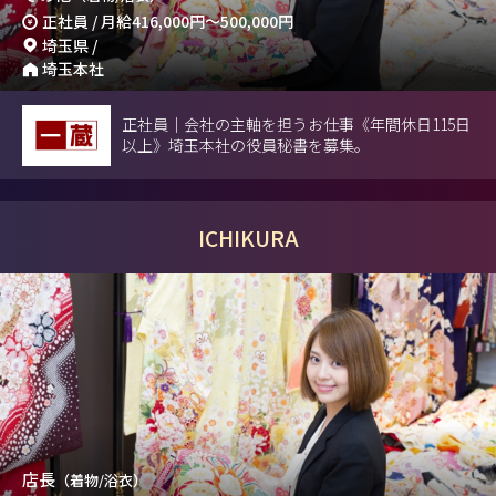
正社員 / 月給
416,000円
～
500,000円
埼玉県 /
埼玉本社
正社員｜会社の主軸を担うお仕事《年間休日115日
以上》埼玉本社の役員秘書を募集。
ICHIKURA
店長
（着物/浴衣）