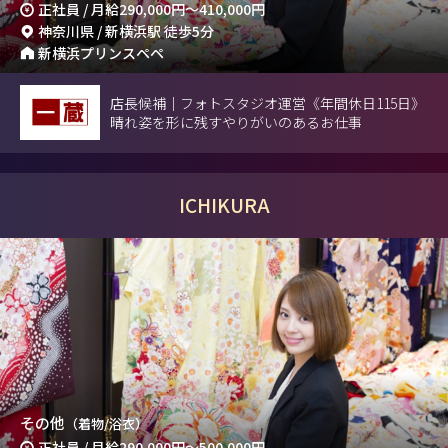
正社員 / 月給
290,000円
～
410,000円
神奈川県 / 新横浜駅 徒歩5分
新横浜プリンスペペ
店長候補｜フォトスタジオ運営《年間休日115日》
晴れ姿を形に残すやりがいのあるお仕事
ICHIKURA
その他
（着物/浴衣）
正社員 / 月給
290,000円
～
500,000円