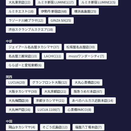
大丸東京店(22)
ルミネ新宿 LUMINE1(17)
ルミネ新宿 LUMINE2(5)
ルミネエスト(18)
伊勢丹 新宿店(68)
横浜高島屋(25)
ラゾーナ川崎プラザ(12)
GINZA SIX(25)
渋谷スクランブルスクエア(18)
中部
ジェイアール名古屋タカシマヤ(37)
松坂屋名古屋店(30)
名古屋三越栄店(13)
LACHIC(11)
mozoワンダーシティ(7)
ららぽーと愛知東郷(6)
関西
LUCUA(20)
グランフロント大阪(12)
大丸心斎橋店(26)
大阪タカシマヤ(30)
大丸京都店(21)
阪急うめだ本店(67)
大丸梅田店(8)
京都タカシマヤ(21)
あべのハルカス近鉄本店(14)
大丸神戸店(16)
LUCUA 1100(7)
心斎橋PARCO(8)
中国
岡山タカシマヤ(4)
そごう広島店(12)
福屋八丁堀本店(7)