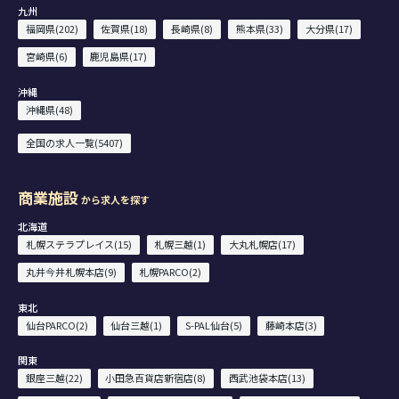
九州
福岡県(202)
佐賀県(18)
長崎県(8)
熊本県(33)
大分県(17)
宮崎県(6)
鹿児島県(17)
沖縄
沖縄県(48)
全国の求人一覧(5407)
商業施設
から求人を探す
北海道
札幌ステラプレイス(15)
札幌三越(1)
大丸札幌店(17)
丸井今井札幌本店(9)
札幌PARCO(2)
東北
仙台PARCO(2)
仙台三越(1)
S-PAL仙台(5)
藤崎本店(3)
関東
銀座三越(22)
小田急百貨店新宿店(8)
西武池袋本店(13)