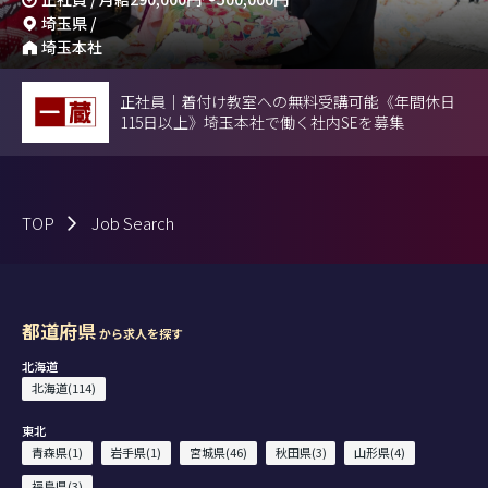
埼玉県 /
埼玉本社
正社員｜着付け教室への無料受講可能《年間休日
115日以上》埼玉本社で働く社内SEを募集
TOP
Job Search
都道府県
から求人を探す
北海道
北海道(114)
東北
青森県(1)
岩手県(1)
宮城県(46)
秋田県(3)
山形県(4)
福島県(3)