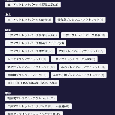
三井アウトレットパーク 札幌北広島(15)
東北
三井アウトレットパーク 仙台港(3)
仙台泉プレミアム・アウトレット(4)
関東
三井アウトレットパーク 多摩南大沢(1)
三井アウトレットパーク 幕張(10)
三井アウトレットパーク 横浜ベイサイド(23)
三井アウトレットパーク 木更津(57)
佐野プレミアム・アウトレット(15)
レイクタウンアウトレット(10)
三井アウトレットパーク 入間(25)
酒々井プレミアム・アウトレット(22)
あみプレミアム・アウトレット(14)
南町田グランベリーパーク(11)
ふかや花園プレミアム・アウトレット(7)
THE OUTLETS SHONAN HIRATSUKA(4)
中部
御殿場プレミアム・アウトレット(52)
三井アウトレットパーク ジャズドリーム長島(42)
軽井沢・プリンスショッピングプラザ(45)