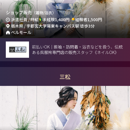
ショップ販売
（着物/浴衣）
派遣社員 / 時給
未経験1,400円
経験者1,500円
栃木県 / 宇都宮大学陽東キャンパス駅 徒歩3分
ベルモール
前払いOK｜振袖・訪問着・浴衣などを扱う、伝統
ある呉服袴専門店の販売スタッフ《ネイルOK》
三松