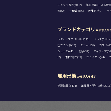
ショップ販売(4002)
美容部員/コスメ販売(
理(67)
生産管理(5)
店舗開発(2)
バッ
ブランドカテゴリ
から求人を
レディースアパレル(1240)
メンズアパレル(
国ブランド(15)
デニム(138)
コスメ(65
シューズ(412)
帽子(32)
アイウェア(56
(7)
着物/浴衣(12)
ブライダル(44)
カ
雇用形態
から求人を探す
派遣社員 (3404)
正社員・契約社員 (2017