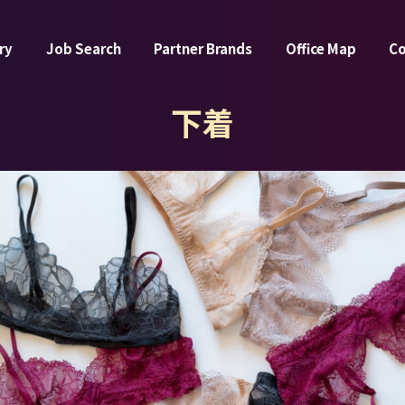
ry
Job Search
Partner Brands
Office Map
C
下着