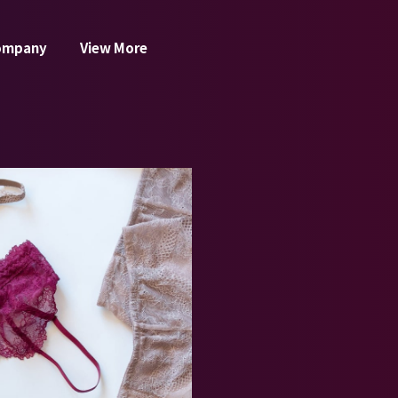
ompany
View More