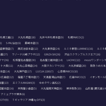
札幌三越(1)
大丸札幌店(18)
丸井今井札幌本店(9)
札幌PARCO(2)
)
S-PAL仙台(6)
藤崎本店(3)
店新宿店(7)
西武池袋本店(12)
大丸東京店(24)
ルミネ新宿 LUMINE1(16)
ルミネ新宿
(27)
ラゾーナ川崎プラザ(12)
GINZA SIX(26)
渋谷スクランブルスクエア(16)
(36)
松坂屋名古屋店(30)
名古屋三越栄店(14)
LACHIC(12)
mozoワンダーシテ
ト大阪(11)
大丸心斎橋店(24)
大阪タカシマヤ(31)
大丸京都店(20)
阪急うめだ本店
店(14)
大丸神戸店(17)
LUCUA 1100(7)
心斎橋PARCO(10)
広島店(12)
福屋八丁堀本店(7)
天満屋 岡山本店(7)
広島PARCO(2)
イオンモール岡
屋(13)
エミフルMASAKI(3)
ゆめタウン高松(2)
屋本店(16)
井筒屋小倉店(5)
大丸福岡天神店(8)
博多阪急(10)
山形屋 (鹿児島)(4
アミュプラザ博多(6)
TY(9)
T ギャラリア 沖縄 by DFS(3)