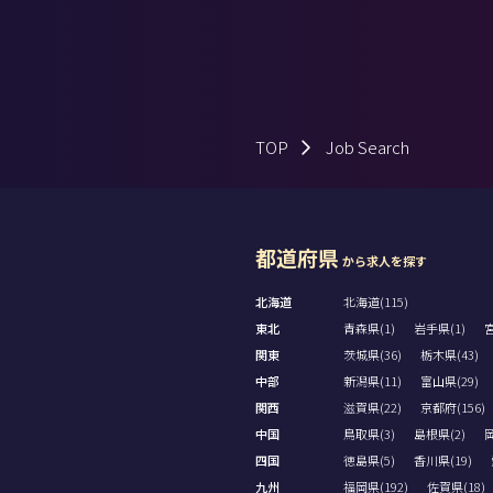
TOP
Job Search
都道府県
から求人を探す
北海道
北海道(115)
東北
青森県(1)
岩手県(1)
宮
関東
茨城県(36)
栃木県(43)
中部
新潟県(11)
富山県(29)
関西
滋賀県(22)
京都府(156)
中国
鳥取県(3)
島根県(2)
岡
四国
徳島県(5)
香川県(19)
九州
福岡県(192)
佐賀県(18)