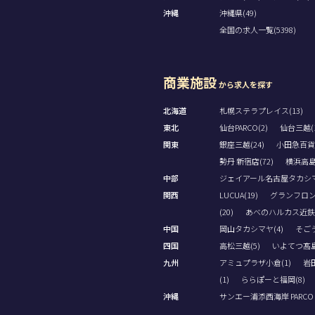
沖縄
沖縄県(49)
全国の求人一覧(5398)
商業施設
から求人を探す
北海道
札幌ステラプレイス(13)
東北
仙台PARCO(2)
仙台三越(1
関東
銀座三越(24)
小田急百貨
勢丹 新宿店(72)
横浜高島屋
中部
ジェイアール名古屋タカシマヤ
関西
LUCUA(19)
グランフロン
(20)
あべのハルカス近鉄本
中国
岡山タカシマヤ(4)
そごう
四国
高松三越(5)
いよてつ髙島
九州
アミュプラザ小倉(1)
岩田
(1)
ららぽーと福岡(8)
沖縄
サンエー浦添西海岸 PARCO CI