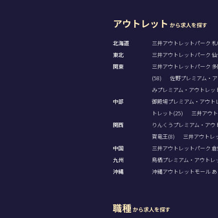
アウトレット
から求人を探す
北海道
三井アウトレットパーク 札幌
東北
三井アウトレットパーク 仙台
関東
三井アウトレットパーク 多摩
(58)
佐野プレミアム・アウ
みプレミアム・アウトレット(
中部
御殿場プレミアム・アウトレッ
トレット(25)
三井アウト
関西
りんくうプレミアム・アウト
賀竜王(8)
三井アウトレッ
中国
三井アウトレットパーク 倉敷
九州
鳥栖プレミアム・アウトレット
沖縄
沖縄アウトレットモール あし
職種
から求人を探す