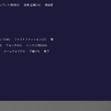
D/プレス/販促(8)
営業/企画(26)
商品管
ス(60)
ファストファッション(17)
韓
)
ウォッチ(81)
バッグ/小物(666)
ルームウェア(72)
下着(76)
靴下