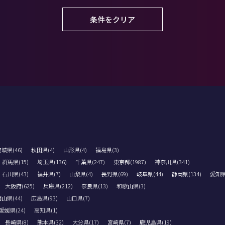
条件をクリア
城県(46)
秋田県(4)
山形県(4)
福島県(3)
群馬県(15)
埼玉県(136)
千葉県(247)
東京都(1987)
神奈川県(341)
石川県(43)
福井県(7)
山梨県(4)
長野県(69)
岐阜県(44)
静岡県(134)
愛知県(
大阪府(625)
兵庫県(212)
奈良県(13)
和歌山県(3)
山県(44)
広島県(93)
山口県(7)
愛媛県(24)
高知県(1)
長崎県(8)
熊本県(32)
大分県(17)
宮崎県(7)
鹿児島県(19)