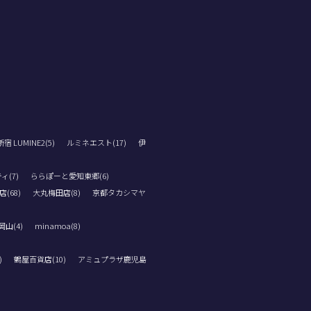
 LUMINE2(5)
ルミネエスト(17)
伊
ィ(7)
ららぽーと愛知東郷(6)
(68)
大丸梅田店(8)
京都タカシマヤ
山(4)
minamoa(8)
)
鶴屋百貨店(10)
アミュプラザ鹿児島