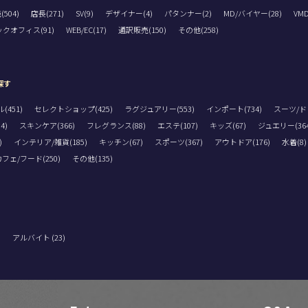
504)
店長(271)
SV(9)
デザイナー(4)
パタンナー(2)
MD/バイヤー(28)
VM
クオフィス(91)
WEB/EC(17)
通訳販売(150)
その他(258)
探す
451)
セレクトショップ(425)
ラグジュアリー(553)
インポート(734)
スーツ/ドレ
4)
スキンケア(366)
フレグランス(88)
エステ(107)
キッズ(67)
ジュエリー(364
)
インテリア/雑貨(185)
キッチン(67)
スポーツ(367)
アウトドア(176)
水着(8)
フェ/フード(250)
その他(135)
)
アルバイト (23)