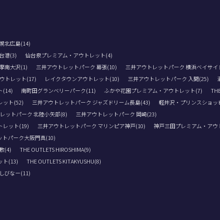
北広島(14)
港(3)
仙台泉プレミアム・アウトレット(4)
南大沢(1)
三井アウトレットパーク 幕張(10)
三井アウトレットパーク 横浜ベイサイド(
トレット(17)
レイクタウンアウトレット(10)
三井アウトレットパーク 入間(25)
14)
南町田グランベリーパーク(11)
ふかや花園プレミアム・アウトレット(7)
THE
ト(52)
三井アウトレットパーク ジャズドリーム長島(43)
軽井沢・プリンスショッピ
レットパーク 北陸小矢部(8)
三井アウトレットパーク 岡崎(23)
レット(19)
三井アウトレットパーク マリンピア神戸(10)
神戸三田プレミアム・アウト
トパーク大阪門真(10)
(4)
THE OUTLETS HIROSHIMA(9)
(13)
THE OUTLETS KITAKYUSHU(8)
びなー(11)