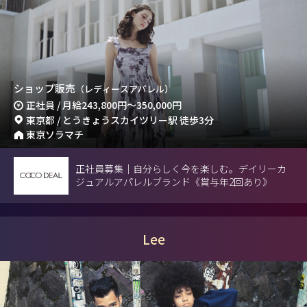
ショップ販売
（レディースアパレル）
正社員 / 月給
243,800円
～
350,000円
東京都 / とうきょうスカイツリー駅 徒歩3分
東京ソラマチ
正社員募集｜自分らしく今を楽しむ。デイリーカ
ジュアルアパレルブランド《賞与年2回あり》
Lee