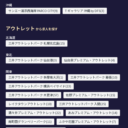
沖縄
サンエー浦添西海岸 PARCO CITY(9)
T ギャラリア 沖縄 by DFS(3)
アウトレット
から求人を探す
北海道
三井アウトレットパーク 札幌北広島(15)
東北
三井アウトレットパーク 仙台港(3)
仙台泉プレミアム・アウトレット(4)
関東
三井アウトレットパーク 多摩南大沢(1)
三井アウトレットパーク 幕張(10)
三井アウトレットパーク 横浜ベイサイド(23)
三井アウトレットパーク 木更津(57)
佐野プレミアム・アウトレット(15)
レイクタウンアウトレット(10)
三井アウトレットパーク 入間(25)
酒々井プレミアム・アウトレット(22)
あみプレミアム・アウトレット(14)
南町田グランベリーパーク(11)
ふかや花園プレミアム・アウトレット(7)