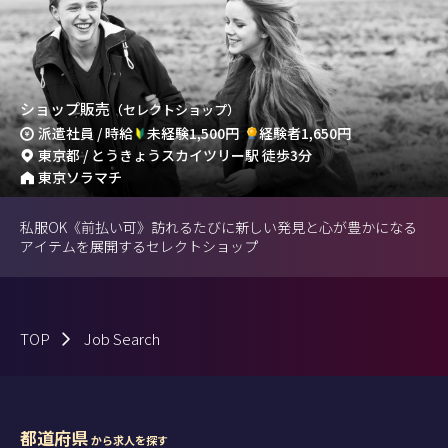
ショップ販売
（セレクトショップ）
派遣社員 / 時給
未経験1,500円
経験者1,650円
東京都 / とうきょうスカイツリー駅 徒歩3分
東京ソラマチ
私服OK《前払い可》訪れるたびに新しい発見と心が豊かになる
アイテムを展開するセレクトショップ
TOP
Job Search
都道府県
から求人を探す