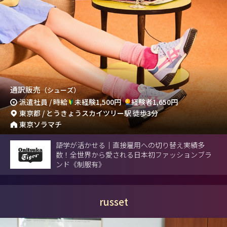
通訳販売
（シューズ）
派遣社員 / 時給
未経験1,500円
経験者1,650円
東京都 / とうきょうスカイツリー駅 徒歩3分
東京ソラマチ
語学が活かせる｜直接雇用への切り替え実績多
数！全世界から愛される日本初ファッションブラ
ンド《制服有》
russet