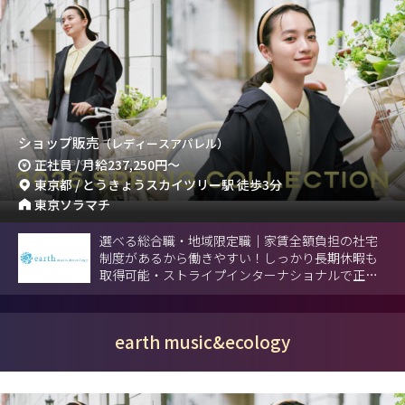
ショップ販売
（レディースアパレル）
正社員 / 月給
237,250円
～
東京都 / とうきょうスカイツリー駅 徒歩3分
東京ソラマチ
選べる総合職・地域限定職｜家賃全額負担の社宅
制度があるから働きやすい！しっかり長期休暇も
取得可能・ストライプインターナショナルで正社
員募集。
earth music&ecology