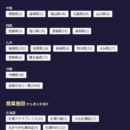
中国
鳥取県(3)
島根県(1)
岡山県(46)
広島県(94)
山口県(6)
四国
徳島県(5)
香川県(19)
愛媛県(23)
高知県(1)
九州
福岡県(202)
佐賀県(18)
長崎県(8)
熊本県(33)
大分県(17)
宮崎県(6)
鹿児島県(17)
沖縄
沖縄県(48)
全国の求人一覧(5498)
商業施設
から求人を探す
北海道
札幌ステラプレイス(15)
札幌三越(1)
大丸札幌店(17)
丸井今井札幌本店(9)
札幌PARCO(2)