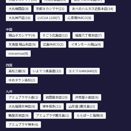
大丸梅田店(8)
京都タカシマヤ(21)
あべのハルカス近鉄本店(14)
大丸神戸店(16)
LUCUA 1100(7)
心斎橋PARCO(8)
中国
岡山タカシマヤ(4)
そごう広島店(12)
福屋八丁堀本店(7)
天満屋 岡山本店(9)
広島PARCO(2)
イオンモール岡山(4)
minamoa(8)
四国
高松三越(5)
いよてつ髙島屋(12)
エミフルMASAKI(3)
ゆめタウン高松(2)
九州
アミュプラザ小倉(1)
岩田屋本店(20)
井筒屋小倉店(6)
大丸福岡天神店(8)
博多阪急(11)
山形屋 (鹿児島)(3)
鶴屋百貨店(9)
アミュプラザ鹿児島(1)
ららぽーと福岡(8)
アミュプラザ博多(6)