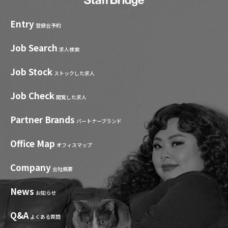
Entry
登録会予約
Job Search
求人検索
Job Stock
ストックした求人
Job Check
閲覧した求人
Partner Brands
パートナーブランド
Office Map
オフィスマップ
Company
会社概要
News
お知らせ
Q&A
よくある質問