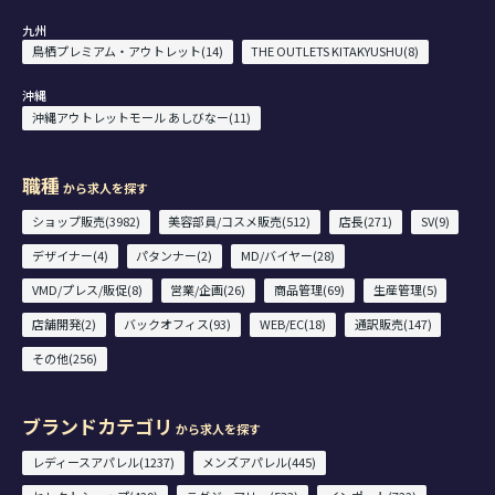
九州
鳥栖プレミアム・アウトレット(14)
THE OUTLETS KITAKYUSHU(8)
沖縄
沖縄アウトレットモール あしびなー(11)
職種
から求人を探す
ショップ販売(3982)
美容部員/コスメ販売(512)
店長(271)
SV(9)
デザイナー(4)
パタンナー(2)
MD/バイヤー(28)
VMD/プレス/販促(8)
営業/企画(26)
商品管理(69)
生産管理(5)
店舗開発(2)
バックオフィス(93)
WEB/EC(18)
通訳販売(147)
その他(256)
ブランドカテゴリ
から求人を探す
レディースアパレル(1237)
メンズアパレル(445)