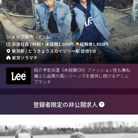
ショップ販売
（デニム）
派遣社員 / 時給
未経験1,500円
経験者1,650円
東京都 / とうきょうスカイツリー駅 徒歩3分
東京ソラマチ
紹介予定派遣《未経験OK》ファッション性も兼ね
備えた品質の高いジーンズを提供し続けるデニム
ブランド
登録者限定の非公開求人