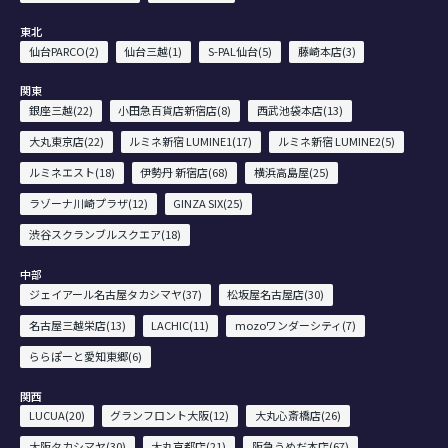
東北
仙台PARCO(2)
仙台三越(1)
S-PAL仙台(5)
藤崎本店(3)
関東
銀座三越(22)
小田急百貨店新宿店(8)
西武池袋本店(13)
大丸東京店(22)
ルミネ新宿 LUMINE1(17)
ルミネ新宿 LUMINE2(5)
ルミネエスト(18)
伊勢丹 新宿店(68)
横浜高島屋(25)
ラゾーナ川崎プラザ(12)
GINZA SIX(25)
渋谷スクランブルスクエア(18)
中部
ジェイアール名古屋タカシマヤ(37)
松坂屋名古屋店(30)
名古屋三越栄店(13)
LACHIC(11)
mozoワンダーシティ(7)
ららぽーと愛知東郷(6)
関西
LUCUA(20)
グランフロント大阪(12)
大丸心斎橋店(26)
大阪タカシマヤ(30)
大丸京都店(21)
阪急うめだ本店(67)