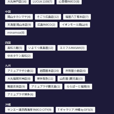
大丸神戸店(16)
LUCUA 1100(7)
心斎橋PARCO(8)
中国
岡山タカシマヤ(4)
そごう広島店(12)
福屋八丁堀本店(7)
天満屋 岡山本店(9)
広島PARCO(2)
イオンモール岡山(4)
minamoa(8)
四国
高松三越(5)
いよてつ髙島屋(12)
エミフルMASAKI(3)
ゆめタウン高松(2)
九州
アミュプラザ小倉(1)
岩田屋本店(20)
井筒屋小倉店(6)
大丸福岡天神店(8)
博多阪急(11)
山形屋 (鹿児島)(3)
鶴屋百貨店(9)
アミュプラザ鹿児島(1)
ららぽーと福岡(8)
アミュプラザ博多(6)
沖縄
サンエー浦添西海岸 PARCO CITY(9)
T ギャラリア 沖縄 by DFS(3)