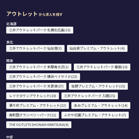
アウトレット
から求人を探す
北海道
三井アウトレットパーク 札幌北広島(15)
東北
三井アウトレットパーク 仙台港(3)
仙台泉プレミアム・アウトレット(4)
関東
三井アウトレットパーク 多摩南大沢(1)
三井アウトレットパーク 幕張(10)
三井アウトレットパーク 横浜ベイサイド(23)
三井アウトレットパーク 木更津(57)
佐野プレミアム・アウトレット(15)
レイクタウンアウトレット(10)
三井アウトレットパーク 入間(25)
酒々井プレミアム・アウトレット(22)
あみプレミアム・アウトレット(14)
南町田グランベリーパーク(11)
ふかや花園プレミアム・アウトレット(7)
THE OUTLETS SHONAN HIRATSUKA(4)
中部