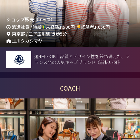
ショップ販売
（キッズ）
派遣社員 / 時給
未経験1,500円
経験者1,650円
東京都 / 二子玉川駅 徒歩5分
玉川タカシマヤ
週4日～OK｜品質とデザイン性を兼ね備えた、フ
ランス発の人気キッズブランド《前払い可》
COACH