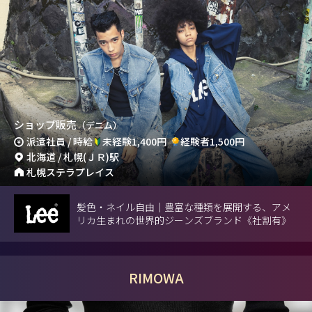
ショップ販売
（デニム）
派遣社員 / 時給
未経験1,400円
経験者1,500円
北海道 / 札幌(ＪＲ)駅
札幌ステラプレイス
髪色・ネイル自由｜豊富な種類を展開する、アメ
リカ生まれの世界的ジーンズブランド《社割有》
RIMOWA