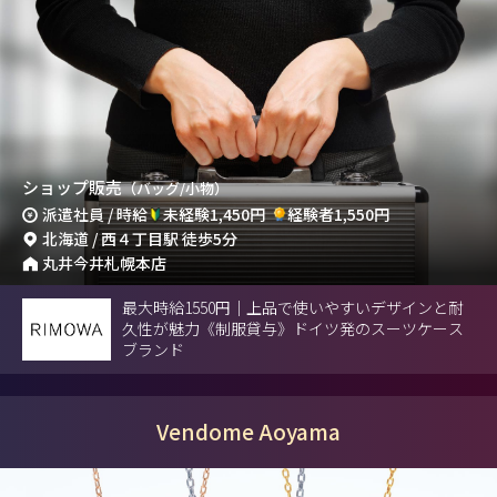
ショップ販売
（バッグ/小物）
派遣社員 / 時給
未経験1,450円
経験者1,550円
北海道 / 西４丁目駅 徒歩5分
丸井今井札幌本店
最大時給1550円｜上品で使いやすいデザインと耐
久性が魅力《制服貸与》ドイツ発のスーツケース
ブランド
Vendome Aoyama