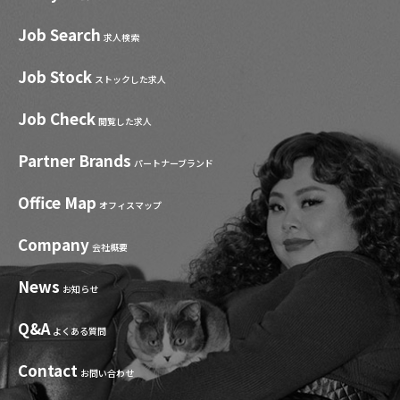
Job Search
求人検索
Job Stock
ストックした求人
Job Check
閲覧した求人
Partner Brands
パートナーブランド
Office Map
オフィスマップ
Company
会社概要
News
お知らせ
Q&A
よくある質問
Contact
お問い合わせ