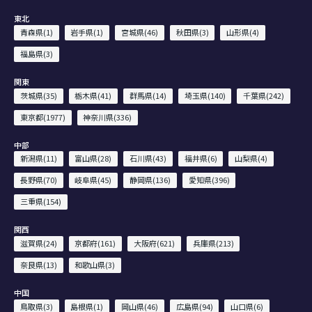
東北
青森県(1)
岩手県(1)
宮城県(46)
秋田県(3)
山形県(4)
福島県(3)
関東
茨城県(35)
栃木県(41)
群馬県(14)
埼玉県(140)
千葉県(242)
東京都(1977)
神奈川県(336)
中部
新潟県(11)
富山県(28)
石川県(43)
福井県(6)
山梨県(4)
長野県(70)
岐阜県(45)
静岡県(136)
愛知県(396)
三重県(154)
関西
滋賀県(24)
京都府(161)
大阪府(621)
兵庫県(213)
奈良県(13)
和歌山県(3)
中国
鳥取県(3)
島根県(1)
岡山県(46)
広島県(94)
山口県(6)