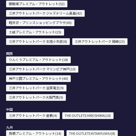
御殿場プレミアム・アウトレット(52)
三井アウトレットパーク ジャズドリーム長島(42)
軽井沢・プリンスショッピングプラザ(45)
土岐プレミアム・アウトレット(25)
三井アウトレットパーク 北陸小矢部(8)
三井アウトレットパーク 岡崎(23)
関西
りんくうプレミアム・アウトレット(18)
三井アウトレットパーク マリンピア神戸(10)
神戸三田プレミアム・アウトレット(40)
三井アウトレットパーク 滋賀竜王(9)
三井アウトレットパーク大阪門真(9)
中国
三井アウトレットパーク 倉敷(4)
THE OUTLETS HIROSHIMA(10)
九州
鳥栖プレミアム・アウトレット(14)
THE OUTLETS KITAKYUSHU(8)