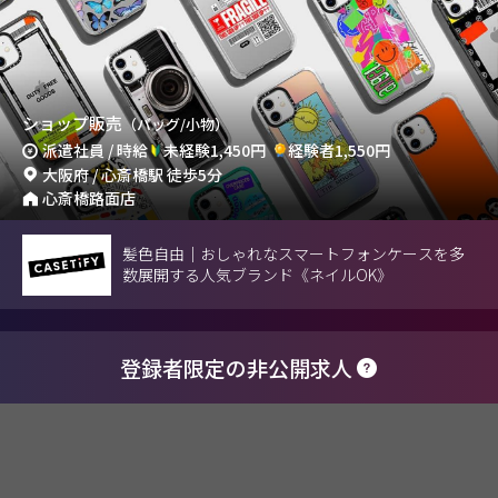
ショップ販売
（バッグ/小物）
派遣社員 / 時給
未経験1,450円
経験者1,550円
大阪府 / 心斎橋駅 徒歩5分
心斎橋路面店
髪色自由｜おしゃれなスマートフォンケースを多
数展開する人気ブランド《ネイルOK》
登録者限定の非公開求人