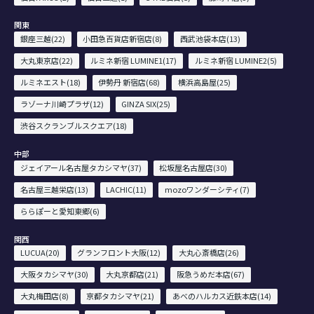
関東
銀座三越(22)
小田急百貨店新宿店(8)
西武池袋本店(13)
大丸東京店(22)
ルミネ新宿 LUMINE1(17)
ルミネ新宿 LUMINE2(5)
ルミネエスト(18)
伊勢丹 新宿店(68)
横浜高島屋(25)
ラゾーナ川崎プラザ(12)
GINZA SIX(25)
渋谷スクランブルスクエア(18)
中部
ジェイアール名古屋タカシマヤ(37)
松坂屋名古屋店(30)
名古屋三越栄店(13)
LACHIC(11)
mozoワンダーシティ(7)
ららぽーと愛知東郷(6)
関西
LUCUA(20)
グランフロント大阪(12)
大丸心斎橋店(26)
大阪タカシマヤ(30)
大丸京都店(21)
阪急うめだ本店(67)
大丸梅田店(8)
京都タカシマヤ(21)
あべのハルカス近鉄本店(14)