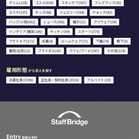
デニム(138)
コスメ(654)
スキンケア(367)
フレグランス(92)
エステ(107)
キッズ(68)
ジュエリー(364)
ウォッチ(82)
バッグ/小物(661)
シューズ(406)
帽子(32)
アイウェア(54)
インテリア/雑貨(186)
キッチン(69)
スポーツ(370)
アウトドア(171)
水着(8)
ルームウェア(72)
下着(74)
靴下(6)
着物/浴衣(12)
ブライダル(43)
カフェ/フード(247)
その他(134)
雇用形態
から求人を探す
派遣社員 (3396)
正社員・契約社員 (2016)
アルバイト (20)
Entry
登録会予約