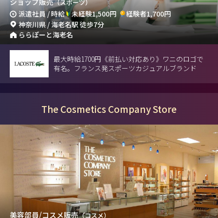
ショップ販売
（スポーツ）
派遣社員 / 時給
未経験1,500円
経験者1,700円
神奈川県 / 海老名駅 徒歩7分
ららぽーと海老名
最大時給1700円《前払い対応あり》ワニのロゴで
有名。フランス発スポーツカジュアルブランド
The Cosmetics Company Store
美容部員/コスメ販売
（コスメ）