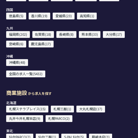
四国
徳島県(5)
香川県(19)
愛媛県(23)
高知県(1)
九州
福岡県(202)
佐賀県(18)
長崎県(8)
熊本県(33)
大分県(17)
宮崎県(6)
鹿児島県(17)
沖縄
沖縄県(48)
全国の求人一覧(5432)
商業施設
から求人を探す
北海道
札幌ステラプレイス(15)
札幌三越(1)
大丸札幌店(17)
丸井今井札幌本店(9)
札幌PARCO(2)
東北
仙台PARCO(2)
仙台三越(1)
S-PAL仙台(5)
藤崎本店(3)