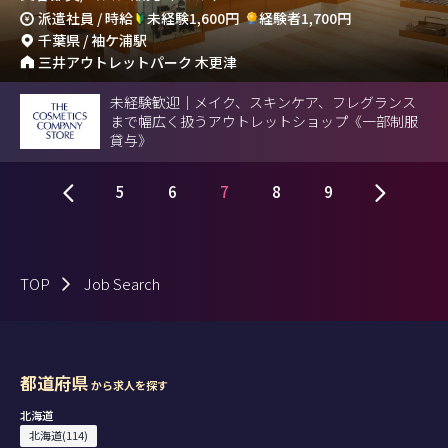
派遣社員 / 時給
未経験1,600円
経験者1,700円
千葉県 / 袖ケ浦駅
三井アウトレットパーク 木更津
未経験歓迎｜メイク、スキンケア、フレグランス
まで幅広く扱うアウトレットショップ《一部制服
貸与》
5
6
7
8
9
TOP
Job Search
都道府県
から求人を探す
北海道
北海道(114)