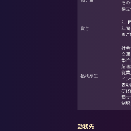
その
積立
年1回
賞与
年間
※ご
社会
交通
繁忙
超過
従業
福利厚生
イン
表彰
研修
積立
制服
勤務先