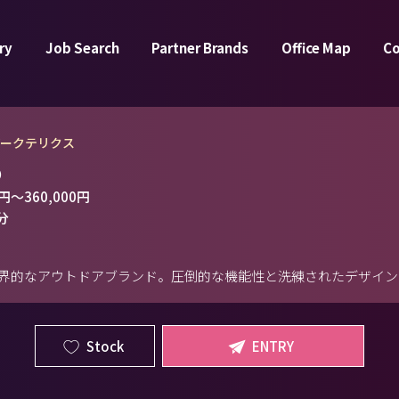
ry
Job Search
Partner Brands
Office Map
C
アークテリクス
）
0円
～
360,000円
分
界的なアウトドアブランド。圧倒的な機能性と洗練されたデザイン
Stock
ENTRY