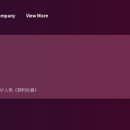
ompany
View More
が人気《契約社員》