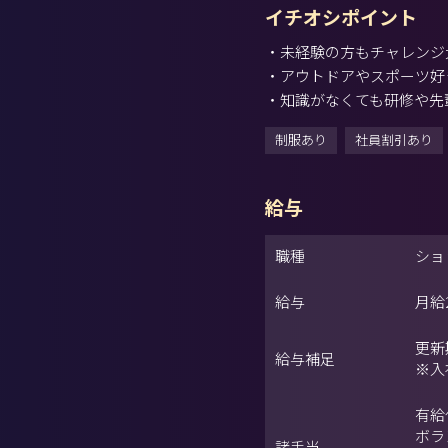
イチオシポイント
・未経験の方もチャレンジ
・アウトドアやスポーツ好
・知識がなくても研修や先
制服あり
社員割引あり
給与
職種
ショ
給与
月給
更新
給与補足
※入
有給
ボラ
諸手当