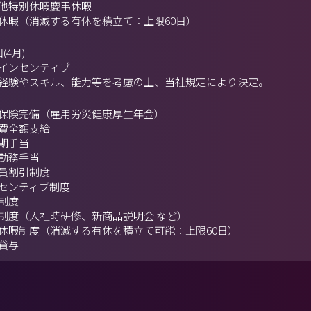
他特別休暇慶弔休暇
休暇（消滅する有休を積立て：上限60日）
(4月)
インセンティブ
経験やスキル、能力等を考慮の上、当社規定により決定。
保険完備（雇用労災健康厚生年金）
費全額支給
期手当
勤務手当
員割引制度
センティブ制度
制度
制度（入社時研修、新商品説明会 など）
休暇制度（消滅する有休を積立て可能：上限60日）
貸与