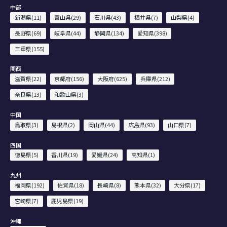
中部
新潟県(11)
富山県(29)
石川県(43)
福井県(7)
山梨県(4)
長野県(69)
岐阜県(44)
静岡県(134)
愛知県(398)
三重県(155)
関西
滋賀県(22)
京都府(156)
大阪府(625)
兵庫県(212)
奈良県(13)
和歌山県(3)
中国
鳥取県(3)
島根県(2)
岡山県(44)
広島県(93)
山口県(7)
四国
徳島県(5)
香川県(19)
愛媛県(24)
高知県(1)
九州
福岡県(192)
佐賀県(18)
長崎県(8)
熊本県(32)
大分県(17)
宮崎県(7)
鹿児島県(19)
沖縄