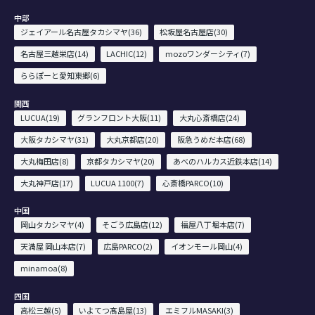
中部
ジェイアール名古屋タカシマヤ(36)
松坂屋名古屋店(30)
名古屋三越栄店(14)
LACHIC(12)
mozoワンダーシティ(7)
ららぽーと愛知東郷(6)
関西
LUCUA(19)
グランフロント大阪(11)
大丸心斎橋店(24)
大阪タカシマヤ(31)
大丸京都店(20)
阪急うめだ本店(68)
大丸梅田店(8)
京都タカシマヤ(20)
あべのハルカス近鉄本店(14)
大丸神戸店(17)
LUCUA 1100(7)
心斎橋PARCO(10)
中国
岡山タカシマヤ(4)
そごう広島店(12)
福屋八丁堀本店(7)
天満屋 岡山本店(7)
広島PARCO(2)
イオンモール岡山(4)
minamoa(8)
四国
高松三越(5)
いよてつ髙島屋(13)
エミフルMASAKI(3)