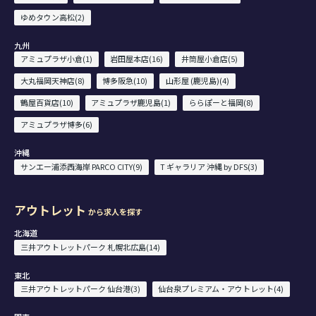
ゆめタウン高松(2)
九州
アミュプラザ小倉(1)
岩田屋本店(16)
井筒屋小倉店(5)
大丸福岡天神店(8)
博多阪急(10)
山形屋 (鹿児島)(4)
鶴屋百貨店(10)
アミュプラザ鹿児島(1)
ららぽーと福岡(8)
アミュプラザ博多(6)
沖縄
サンエー浦添西海岸 PARCO CITY(9)
T ギャラリア 沖縄 by DFS(3)
アウトレット
から求人を探す
北海道
三井アウトレットパーク 札幌北広島(14)
東北
三井アウトレットパーク 仙台港(3)
仙台泉プレミアム・アウトレット(4)