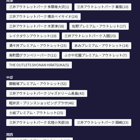
関東
三井アウトレットパーク 多摩南大沢(1)
三井アウトレットパーク 幕張(10)
三井アウトレットパーク 横浜ベイサイド(24)
三井アウトレットパーク 木更津(58)
佐野プレミアム・アウトレット(17)
レイクタウンアウトレット(10)
三井アウトレットパーク 入間(25)
酒々井プレミアム・アウトレット(23)
あみプレミアム・アウトレット(14)
南町田グランベリーパーク(11)
ふかや花園プレミアム・アウトレット(7)
THE OUTLETS SHONAN HIRATSUKA(5)
中部
御殿場プレミアム・アウトレット(52)
三井アウトレットパーク ジャズドリーム長島(43)
軽井沢・プリンスショッピングプラザ(46)
土岐プレミアム・アウトレット(25)
三井アウトレットパーク 北陸小矢部(8)
三井アウトレットパーク 岡崎(23)
関西