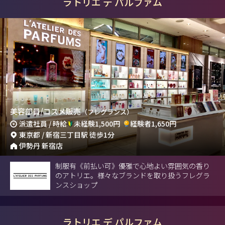
ラトリエ デ パルファム
美容部員/コスメ販売
（フレグランス）
派遣社員 / 時給
未経験1,500円
経験者1,650円
東京都 / 新宿三丁目駅 徒歩1分
伊勢丹 新宿店
制服有《前払い可》優雅で心地よい雰囲気の香り
のアトリエ。様々なブランドを取り扱うフレグラ
ンスショップ
ラトリエ デ パルファム