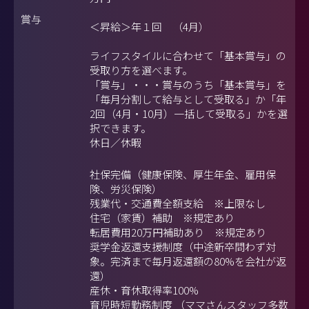
賞与
＜昇給＞年１回 （4月）
ライフスタイルに合わせて「基本賞与」の
受取り方を選べます。
「賞与」・・・賞与のうち「基本賞与」を
「毎月分割して給与として受取る」か「年
2回（4月・10月）一括して受取る」かを選
択できます。
休日／休暇
社保完備（健康保険、厚生年金、雇用保
険、労災保険）
残業代・交通費全額支給 ※上限なし
住宅（家賃）補助 ※規定あり
転居費用20万円補助あり ※規定あり
奨学金返還支援制度（中途新卒問わず対
象。完済まで毎月返還額の80%を会社が返
還）
産休・育休取得率100%
育児時短勤務制度 （ママさんスタッフ多数