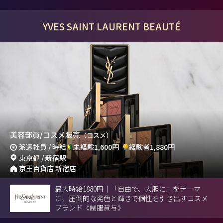
YVES SAINT LAURENT BEAUTÉ
美容部員/コスメ販売
（コスメ）
派遣社員 / 時給
未経験1,600円
経験者1,880円
東京都 / 新宿駅
京王百貨店 新宿店
最大時給1880円｜「自由で、大胆に」をテーマ
に、圧倒的な発色と輝きで個性を引き出すコスメ
ブランド《制服貸与》