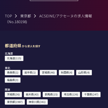
TOP
東京都
ACSEINE/アクセーヌの求人情報
（No.180198)
都道府県
から求人を探す
北海道
北海道(115)
東北
青森県(1)
岩手県(1)
宮城県(46)
秋田県(4)
山形県(4)
福島県(3)
関東
茨城県(36)
栃木県(43)
群馬県(15)
埼玉県(136)
千葉県(247)
東京都(1987)
神奈川県(341)