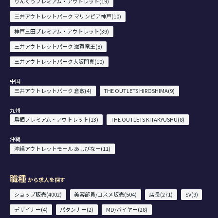
りんくうプレミアム・アウトレット(19)
三井アウトレットパーク マリンピア神戸(10)
神戸三田プレミアム・アウトレット(39)
三井アウトレットパーク 滋賀竜王(8)
三井アウトレットパーク大阪門真(10)
中国
三井アウトレットパーク 倉敷(4)
THE OUTLETS HIROSHIMA(9)
九州
鳥栖プレミアム・アウトレット(13)
THE OUTLETS KITAKYUSHU(8)
沖縄
沖縄アウトレットモール あしびなー(11)
職種
から求人を探す
ショップ販売(4002)
美容部員/コスメ販売(504)
店長(271)
SV(9)
デザイナー(4)
パタンナー(2)
MD/バイヤー(28)