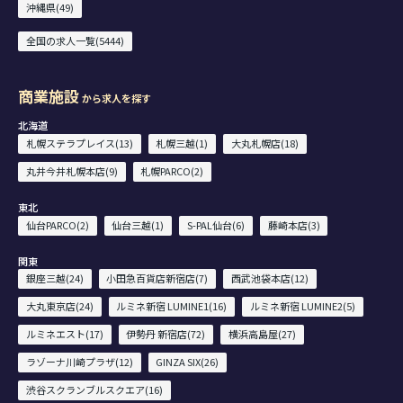
沖縄県(49)
全国の求人一覧(5444)
商業施設
から求人を探す
北海道
札幌ステラプレイス(13)
札幌三越(1)
大丸札幌店(18)
丸井今井札幌本店(9)
札幌PARCO(2)
東北
仙台PARCO(2)
仙台三越(1)
S-PAL仙台(6)
藤崎本店(3)
関東
銀座三越(24)
小田急百貨店新宿店(7)
西武池袋本店(12)
大丸東京店(24)
ルミネ新宿 LUMINE1(16)
ルミネ新宿 LUMINE2(5)
ルミネエスト(17)
伊勢丹 新宿店(72)
横浜高島屋(27)
ラゾーナ川崎プラザ(12)
GINZA SIX(26)
渋谷スクランブルスクエア(16)