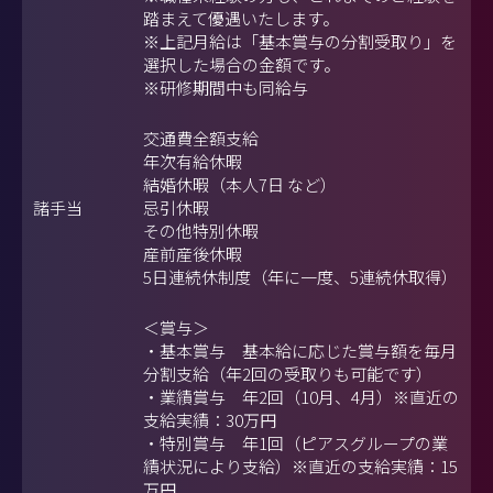
踏まえて優遇いたします。
※上記月給は「基本賞与の分割受取り」を
選択した場合の金額です。
※研修期間中も同給与
交通費全額支給
年次有給休暇
結婚休暇（本人7日 など）
諸手当
忌引休暇
その他特別休暇
産前産後休暇
5日連続休制度（年に一度、5連続休取得）
＜賞与＞
・基本賞与 基本給に応じた賞与額を毎月
分割支給（年2回の受取りも可能です）
・業績賞与 年2回（10月、4月）※直近の
支給実績：30万円
・特別賞与 年1回（ピアスグループの業
績状況により支給）※直近の支給実績：15
万円