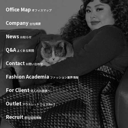
Office Map
オフィスマップ
Company
会社概要
News
お知らせ
Q&A
よくある質問
Contact
お問い合わせ
Fashion Academia
ファッション業界情報
For Client
法人のお客様へ
Outlet
アウトレット シェアNo.1
Recruit
弊社採用情報