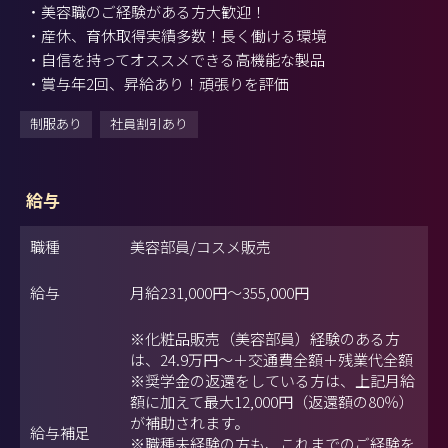
・美容職のご経験がある方大歓迎！
・産休、育休取得実績多数！長く働ける環境
・自信を持ってオススメできる高機能な製品
・賞与年2回、昇給あり！頑張りを評価
制服あり
社員割引あり
給与
職種
美容部員/コスメ販売
給与
月給
231,000円
～
355,000円
※化粧品販売（美容部員）経験のある方
は、24.9万円～＋交通費全額＋残業代全額
※奨学金の返還をしている方は、上記月給
額に加えて最大12,000円（返還額の80％）
が補助されます。
給与補足
※職種未経験の方も、これまでのご経験を