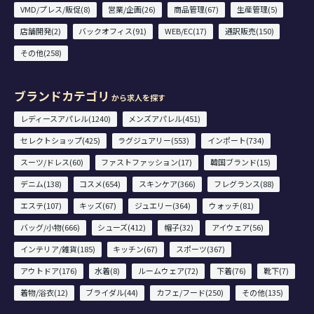
VMD/プレス/販促(8)
営業/企画(26)
商品管理(67)
生産管理(5)
店舗開発(2)
バックオフィス(91)
WEB/EC(17)
通訳販売(150)
その他(258)
ブランドカテゴリ
から求人を探す
レディースアパレル(1240)
メンズアパレル(451)
セレクトショップ(425)
ラグジュアリー(553)
インポート(734)
スーツ/ドレス(60)
ファストファッション(17)
韓国ブランド(15)
デニム(138)
コスメ(654)
スキンケア(366)
フレグランス(88)
エステ(107)
キッズ(67)
ジュエリー(364)
ウォッチ(81)
バッグ/小物(666)
シューズ(412)
帽子(32)
アイウェア(56)
インテリア/雑貨(185)
キッチン(67)
スポーツ(367)
アウトドア(176)
水着(8)
ルームウェア(72)
下着(76)
靴下(7)
着物/浴衣(12)
ブライダル(44)
カフェ/フード(250)
その他(135)