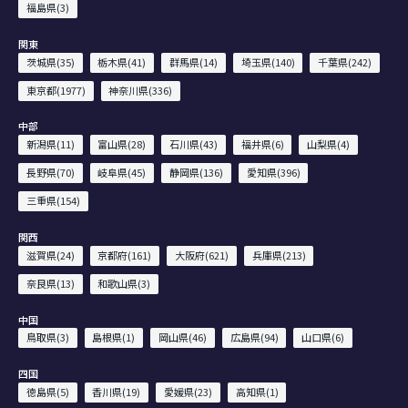
福島県(3)
関東
茨城県(35)
栃木県(41)
群馬県(14)
埼玉県(140)
千葉県(242)
東京都(1977)
神奈川県(336)
中部
新潟県(11)
富山県(28)
石川県(43)
福井県(6)
山梨県(4)
長野県(70)
岐阜県(45)
静岡県(136)
愛知県(396)
三重県(154)
関西
滋賀県(24)
京都府(161)
大阪府(621)
兵庫県(213)
奈良県(13)
和歌山県(3)
中国
鳥取県(3)
島根県(1)
岡山県(46)
広島県(94)
山口県(6)
四国
徳島県(5)
香川県(19)
愛媛県(23)
高知県(1)