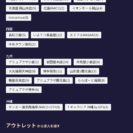
天満屋 岡山本店(9)
広島PARCO(2)
イオンモール岡山(4)
minamoa(8)
四国
高松三越(5)
いよてつ髙島屋(12)
エミフルMASAKI(3)
ゆめタウン高松(2)
九州
アミュプラザ小倉(1)
岩田屋本店(20)
井筒屋小倉店(6)
大丸福岡天神店(8)
博多阪急(11)
山形屋 (鹿児島)(3)
鶴屋百貨店(9)
アミュプラザ鹿児島(1)
ららぽーと福岡(8)
アミュプラザ博多(6)
沖縄
サンエー浦添西海岸 PARCO CITY(9)
T ギャラリア 沖縄 by DFS(3)
アウトレット
から求人を探す