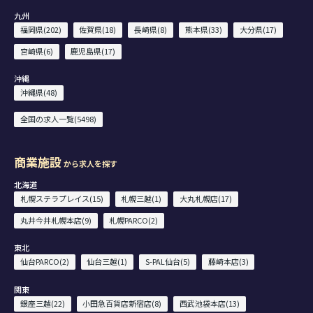
九州
福岡県(202)
佐賀県(18)
長崎県(8)
熊本県(33)
大分県(17)
宮崎県(6)
鹿児島県(17)
沖縄
沖縄県(48)
全国の求人一覧(5498)
商業施設
から求人を探す
北海道
札幌ステラプレイス(15)
札幌三越(1)
大丸札幌店(17)
丸井今井札幌本店(9)
札幌PARCO(2)
東北
仙台PARCO(2)
仙台三越(1)
S-PAL仙台(5)
藤崎本店(3)
関東
銀座三越(22)
小田急百貨店新宿店(8)
西武池袋本店(13)