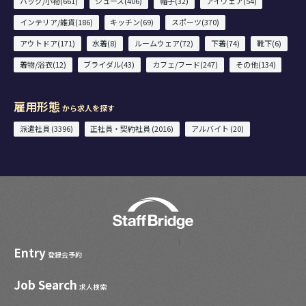
バッグ/小物(661)
シューズ(406)
帽子(32)
アイウェア(54)
インテリア/雑貨(186)
キッチン(69)
スポーツ(370)
アウトドア(171)
水着(8)
ルームウェア(72)
下着(74)
靴下(6)
着物/浴衣(12)
ブライダル(43)
カフェ/フード(247)
その他(134)
雇用形態
から求人を探す
派遣社員 (3396)
正社員・契約社員 (2016)
アルバイト (20)
Entry
登録会予約
Job Search
求人検索