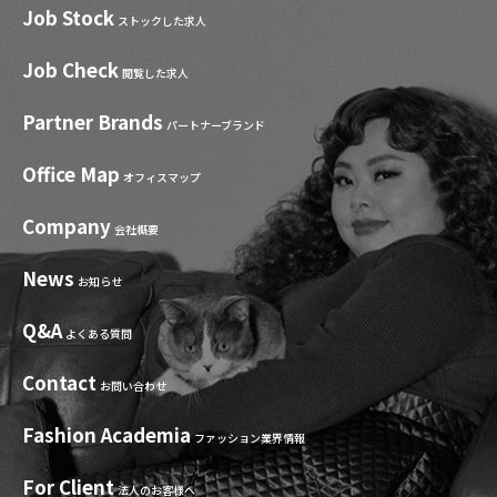
Job Stock
ストックした求人
Job Check
閲覧した求人
Partner Brands
パートナーブランド
Office Map
オフィスマップ
Company
会社概要
News
お知らせ
Q&A
よくある質問
Contact
お問い合わせ
Fashion Academia
ファッション業界情報
For Client
法人のお客様へ