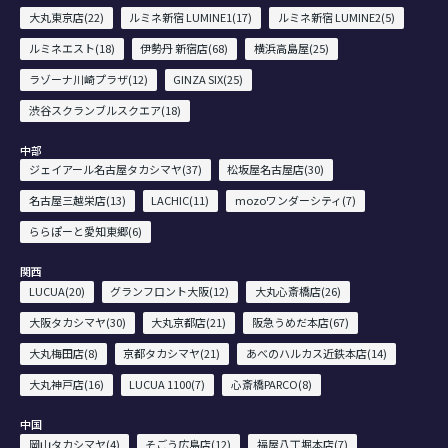
大丸東京店(22)
ルミネ新宿 LUMINE1(17)
ルミネ新宿 LUMINE2(5)
ルミネエスト(18)
伊勢丹 新宿店(68)
横浜高島屋(25)
ラゾーナ川崎プラザ(12)
GINZA SIX(25)
渋谷スクランブルスクエア(18)
中部
ジェイアール名古屋タカシマヤ(37)
松坂屋名古屋店(30)
名古屋三越栄店(13)
LACHIC(11)
mozoワンダーシティ(7)
ららぽーと愛知東郷(6)
関西
LUCUA(20)
グランフロント大阪(12)
大丸心斎橋店(26)
大阪タカシマヤ(30)
大丸京都店(21)
阪急うめだ本店(67)
大丸梅田店(8)
京都タカシマヤ(21)
あべのハルカス近鉄本店(14)
大丸神戸店(16)
LUCUA 1100(7)
心斎橋PARCO(8)
中国
岡山タカシマヤ(4)
そごう広島店(12)
福屋八丁堀本店(7)