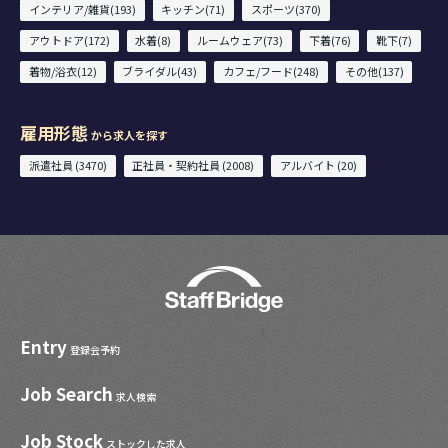
インテリア/雑貨(193)
キッチン(71)
スポーツ(370)
アウトドア(172)
水着(8)
ルームウェア(73)
下着(76)
靴下(7)
着物/浴衣(12)
ブライダル(43)
カフェ/フード(248)
その他(137)
雇用形態
から求人を探す
派遣社員 (3470)
正社員・契約社員 (2008)
アルバイト (20)
Entry
登録会予約
Job Search
求人検索
Job Stock
ストックした求人