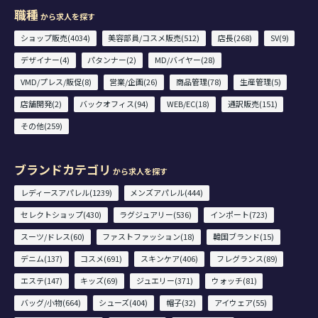
職種
から求人を探す
ショップ販売(4034)
美容部員/コスメ販売(512)
店長(268)
SV(9)
デザイナー(4)
パタンナー(2)
MD/バイヤー(28)
VMD/プレス/販促(8)
営業/企画(26)
商品管理(78)
生産管理(5)
店舗開発(2)
バックオフィス(94)
WEB/EC(18)
通訳販売(151)
その他(259)
ブランドカテゴリ
から求人を探す
レディースアパレル(1239)
メンズアパレル(444)
セレクトショップ(430)
ラグジュアリー(536)
インポート(723)
スーツ/ドレス(60)
ファストファッション(18)
韓国ブランド(15)
デニム(137)
コスメ(691)
スキンケア(406)
フレグランス(89)
エステ(147)
キッズ(69)
ジュエリー(371)
ウォッチ(81)
バッグ/小物(664)
シューズ(404)
帽子(32)
アイウェア(55)