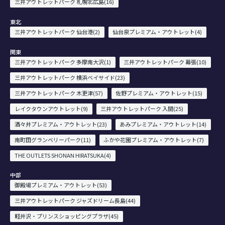
三井アウトレットパーク 札幌北広島(16)
東北
三井アウトレットパーク 仙台港(2)
仙台泉プレミアム・アウトレット(4)
関東
三井アウトレットパーク 多摩南大沢(1)
三井アウトレットパーク 幕張(10)
三井アウトレットパーク 横浜ベイサイド(23)
三井アウトレットパーク 木更津(57)
佐野プレミアム・アウトレット(15)
レイクタウンアウトレット(9)
三井アウトレットパーク 入間(25)
酒々井プレミアム・アウトレット(23)
あみプレミアム・アウトレット(14)
南町田グランベリーパーク(11)
ふかや花園プレミアム・アウトレット(7)
THE OUTLETS SHONAN HIRATSUKA(4)
中部
御殿場プレミアム・アウトレット(53)
三井アウトレットパーク ジャズドリーム長島(44)
軽井沢・プリンスショッピングプラザ(45)