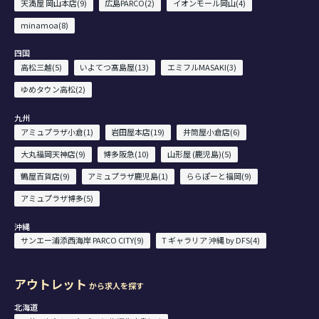
天満屋 岡山本店(9)
広島PARCO(2)
イオンモール岡山(4)
minamoa(8)
四国
高松三越(5)
いよてつ髙島屋(13)
エミフルMASAKI(3)
ゆめタウン高松(2)
九州
アミュプラザ小倉(1)
岩田屋本店(19)
井筒屋小倉店(6)
大丸福岡天神店(9)
博多阪急(10)
山形屋 (鹿児島)(5)
鶴屋百貨店(9)
アミュプラザ鹿児島(1)
ららぽーと福岡(9)
アミュプラザ博多(5)
沖縄
サンエー浦添西海岸 PARCO CITY(9)
T ギャラリア 沖縄 by DFS(4)
アウトレット
から求人を探す
北海道