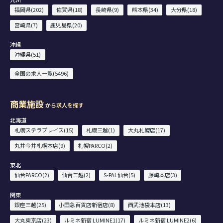
福岡県(202)
佐賀県(18)
長崎県(9)
熊本県(34)
大分県(18)
宮崎県(7)
鹿児島県(20)
沖縄
沖縄県(51)
全国の求人一覧(5496)
商業施設
から求人を探す
北海道
札幌ステラプレイス(15)
札幌三越(1)
大丸札幌店(17)
丸井今井札幌本店(9)
札幌PARCO(2)
東北
仙台PARCO(2)
仙台三越(2)
S-PAL仙台(5)
藤崎本店(3)
関東
銀座三越(25)
小田急百貨店新宿店(8)
西武池袋本店(13)
大丸東京店(23)
ルミネ新宿 LUMINE1(17)
ルミネ新宿 LUMINE2(6)