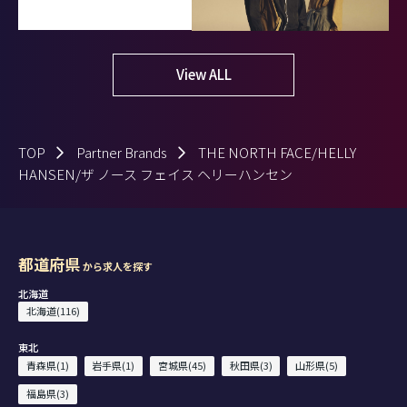
View ALL
TOP
Partner Brands
THE NORTH FACE/HELLY
HANSEN/ザ ノース フェイス ヘリーハンセン
都道府県
から求人を探す
北海道
北海道(116)
東北
青森県(1)
岩手県(1)
宮城県(45)
秋田県(3)
山形県(5)
福島県(3)