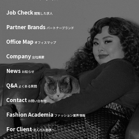
Job Check
閲覧した求人
Partner Brands
パートナーブランド
Office Map
オフィスマップ
Company
会社概要
News
お知らせ
Q&A
よくある質問
Contact
お問い合わせ
Fashion Academia
ファッション業界情報
For Client
法人のお客様へ