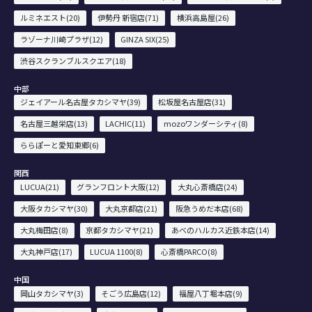
ルミネエスト(20)
伊勢丹 新宿店(71)
横浜高島屋(26)
ラゾーナ川崎プラザ(12)
GINZA SIX(25)
渋谷スクランブルスクエア(18)
中部
ジェイアール名古屋タカシマヤ(39)
松坂屋名古屋店(31)
名古屋三越栄店(13)
LACHIC(11)
mozoワンダーシティ(8)
ららぽーと愛知東郷(6)
関西
LUCUA(21)
グランフロント大阪(12)
大丸心斎橋店(24)
大阪タカシマヤ(30)
大丸京都店(21)
阪急うめだ本店(68)
大丸梅田店(8)
京都タカシマヤ(21)
あべのハルカス近鉄本店(14)
大丸神戸店(17)
LUCUA 1100(8)
心斎橋PARCO(8)
中国
岡山タカシマヤ(3)
そごう広島店(12)
福屋八丁堀本店(9)