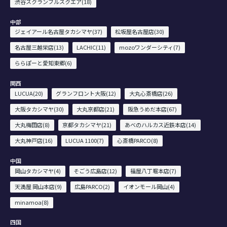
渋谷スクランブルスクエア(18)
中部
ジェイアール名古屋タカシマヤ(37)
松坂屋名古屋店(30)
名古屋三越栄店(13)
LACHIC(11)
mozoワンダーシティ(7)
ららぽーと愛知東郷(6)
関西
LUCUA(20)
グランフロント大阪(12)
大丸心斎橋店(26)
大阪タカシマヤ(30)
大丸京都店(21)
阪急うめだ本店(67)
大丸梅田店(8)
京都タカシマヤ(21)
あべのハルカス近鉄本店(14)
大丸神戸店(16)
LUCUA 1100(7)
心斎橋PARCO(8)
中国
岡山タカシマヤ(4)
そごう広島店(12)
福屋八丁堀本店(7)
天満屋 岡山本店(9)
広島PARCO(2)
イオンモール岡山(4)
minamoa(8)
四国