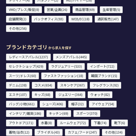
VMD/プレス/販促(8)
営業/企画(26)
商品管理(69)
生産管理(5)
店舗開発(2)
バックオフィス(93)
WEB/EC(18)
通訳販売(147)
その他(256)
ブランドカテゴリ
から求人を探す
レディースアパレル(1237)
メンズアパレル(445)
セレクトショップ(429)
ラグジュアリー(533)
インポート(722)
スーツ/ドレス(60)
ファストファッション(18)
韓国ブランド(15)
デニム(138)
コスメ(654)
スキンケア(367)
フレグランス(92)
エステ(107)
キッズ(68)
ジュエリー(364)
ウォッチ(82)
バッグ/小物(661)
シューズ(406)
帽子(32)
アイウェア(54)
インテリア/雑貨(186)
キッチン(69)
スポーツ(370)
アウトドア(171)
水着(8)
ルームウェア(72)
下着(74)
靴下(6)
着物/浴衣(12)
ブライダル(43)
カフェ/フード(247)
その他(134)