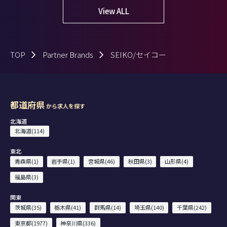
View ALL
TOP
Partner Brands
SEIKO/セイコー
都道府県
から求人を探す
北海道
北海道(114)
東北
青森県(1)
岩手県(1)
宮城県(46)
秋田県(3)
山形県(4)
福島県(3)
関東
茨城県(35)
栃木県(41)
群馬県(14)
埼玉県(140)
千葉県(242)
東京都(1977)
神奈川県(336)