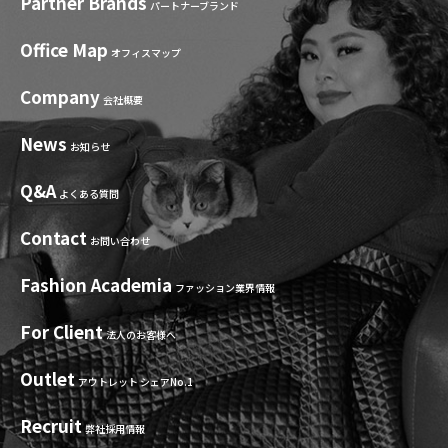
Partner Brands
パートナーブランド
Office Map
オフィスマップ
Company
会社概要
News
お知らせ
Q&A
よくある質問
Contact
お問い合わせ
Fashion Academia
ファッション業界情報
For Client
法人のお客様へ
Outlet
アウトレット シェアNo.1
Recruit
弊社採用情報