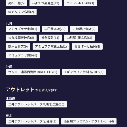
高松三越(5)
いよてつ髙島屋(12)
エミフルMASAKI(3)
ゆめタウン高松(2)
九州
アミュプラザ小倉(1)
岩田屋本店(20)
井筒屋小倉店(6)
大丸福岡天神店(8)
博多阪急(11)
山形屋 (鹿児島)(3)
鶴屋百貨店(9)
アミュプラザ鹿児島(1)
ららぽーと福岡(8)
アミュプラザ博多(6)
沖縄
サンエー浦添西海岸 PARCO CITY(9)
T ギャラリア 沖縄 by DFS(3)
アウトレット
から求人を探す
北海道
三井アウトレットパーク 札幌北広島(15)
東北
三井アウトレットパーク 仙台港(3)
仙台泉プレミアム・アウトレット(4)