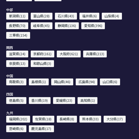
中部
新潟県(11)
富山県(28)
石川県(43)
福井県(6)
山梨県(4)
長野県(70)
岐阜県(45)
静岡県(136)
愛知県(396)
三重県(154)
関西
滋賀県(24)
京都府(161)
大阪府(621)
兵庫県(213)
奈良県(13)
和歌山県(3)
中国
鳥取県(3)
島根県(1)
岡山県(46)
広島県(94)
山口県(6)
四国
徳島県(5)
香川県(19)
愛媛県(23)
高知県(1)
九州
福岡県(202)
佐賀県(18)
長崎県(8)
熊本県(33)
大分県(17)
宮崎県(6)
鹿児島県(17)