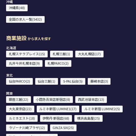
沖縄
沖縄県(48)
全国の求人一覧(5432)
商業施設
から求人を探す
北海道
札幌ステラプレイス(15)
札幌三越(1)
大丸札幌店(17)
丸井今井札幌本店(9)
札幌PARCO(2)
東北
仙台PARCO(2)
仙台三越(1)
S-PAL仙台(5)
藤崎本店(3)
関東
銀座三越(22)
小田急百貨店新宿店(8)
西武池袋本店(13)
大丸東京店(22)
ルミネ新宿 LUMINE1(17)
ルミネ新宿 LUMINE2(5)
ルミネエスト(18)
伊勢丹 新宿店(68)
横浜高島屋(25)
ラゾーナ川崎プラザ(12)
GINZA SIX(25)