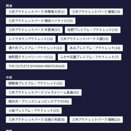
関東
三井アウトレットパーク 多摩南大沢(1)
三井アウトレットパーク 幕張(10)
三井アウトレットパーク 横浜ベイサイド(23)
三井アウトレットパーク 木更津(57)
佐野プレミアム・アウトレット(15)
レイクタウンアウトレット(10)
三井アウトレットパーク 入間(25)
酒々井プレミアム・アウトレット(22)
あみプレミアム・アウトレット(14)
南町田グランベリーパーク(11)
ふかや花園プレミアム・アウトレット(7)
THE OUTLETS SHONAN HIRATSUKA(4)
中部
御殿場プレミアム・アウトレット(52)
三井アウトレットパーク ジャズドリーム長島(42)
軽井沢・プリンスショッピングプラザ(45)
土岐プレミアム・アウトレット(25)
三井アウトレットパーク 北陸小矢部(8)
三井アウトレットパーク 岡崎(23)
関西