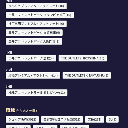
りんくうプレミアム・アウトレット(18)
三井アウトレットパーク マリンピア神戸(10)
神戸三田プレミアム・アウトレット(40)
三井アウトレットパーク 滋賀竜王(9)
三井アウトレットパーク大阪門真(9)
中国
三井アウトレットパーク 倉敷(4)
THE OUTLETS HIROSHIMA(10)
九州
鳥栖プレミアム・アウトレット(14)
THE OUTLETS KITAKYUSHU(8)
沖縄
沖縄アウトレットモール あしびなー(11)
職種
から求人を探す
ショップ販売(3982)
美容部員/コスメ販売(512)
店長(271)
SV(9)
デザイナー(4)
パタンナー(2)
MD/バイヤー(28)