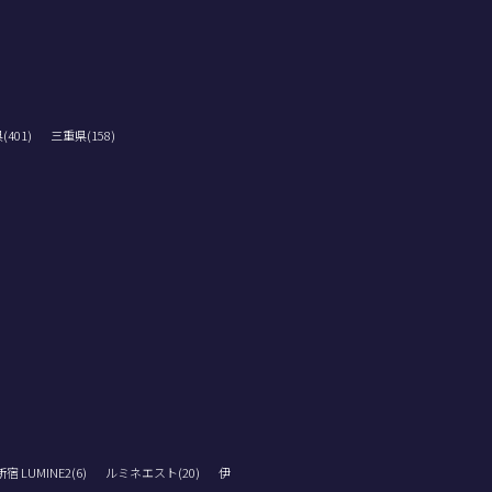
401)
三重県(158)
 LUMINE2(6)
ルミネエスト(20)
伊