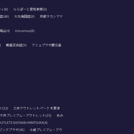
ィ(8)
ららぽーと愛知東郷(6)
(68)
大丸梅田店(8)
京都タカシマヤ
山(4)
minamoa(8)
)
鶴屋百貨店(9)
アミュプラザ鹿児島
23)
三井アウトレットパーク 木更津
々井プレミアム・アウトレット(23)
あみ
OUTLETS SHONAN HIRATSUKA(4)
ングプラザ(45)
土岐プレミアム・アウ