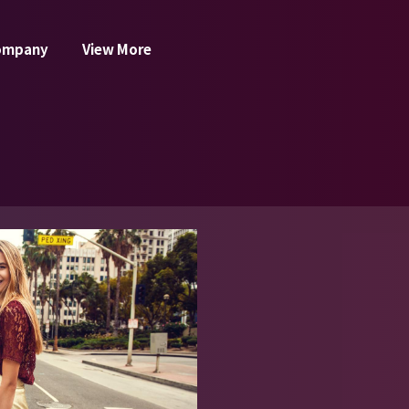
ompany
View More