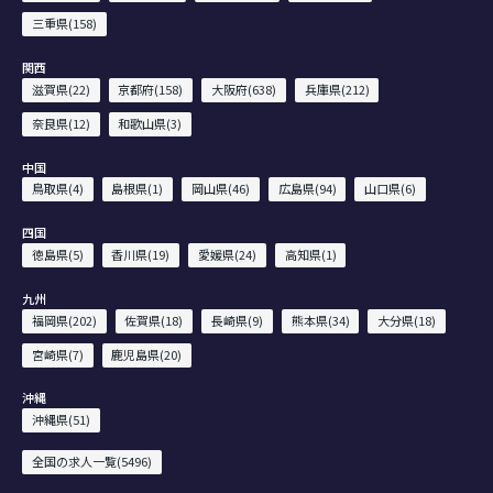
三重県(158)
関西
滋賀県(22)
京都府(158)
大阪府(638)
兵庫県(212)
奈良県(12)
和歌山県(3)
中国
鳥取県(4)
島根県(1)
岡山県(46)
広島県(94)
山口県(6)
四国
徳島県(5)
香川県(19)
愛媛県(24)
高知県(1)
九州
福岡県(202)
佐賀県(18)
長崎県(9)
熊本県(34)
大分県(18)
宮崎県(7)
鹿児島県(20)
沖縄
沖縄県(51)
全国の求人一覧(5496)