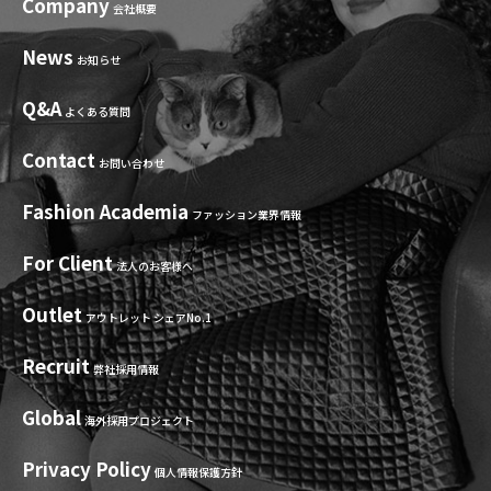
Company
会社概要
News
お知らせ
Q&A
よくある質問
Contact
お問い合わせ
Fashion Academia
ファッション業界情報
For Client
法人のお客様へ
Outlet
アウトレット シェアNo.1
Recruit
弊社採用情報
Global
海外採用プロジェクト
Privacy Policy
個人情報保護方針