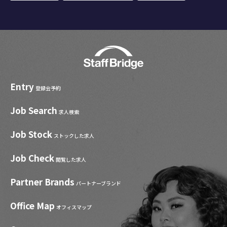
Entry
登録会予約
Job Search
求人検索
Job Stock
ストックした求人
Job Check
閲覧した求人
Partner Brands
パートナーブランド
Office Map
オフィスマップ