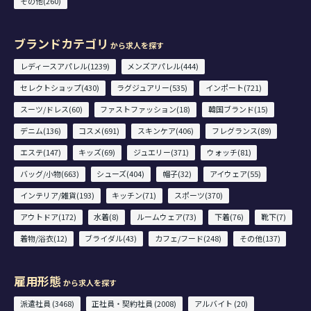
その他(260)
ブランドカテゴリ
から求人を探す
レディースアパレル(1239)
メンズアパレル(444)
セレクトショップ(430)
ラグジュアリー(535)
インポート(721)
スーツ/ドレス(60)
ファストファッション(18)
韓国ブランド(15)
デニム(136)
コスメ(691)
スキンケア(406)
フレグランス(89)
エステ(147)
キッズ(69)
ジュエリー(371)
ウォッチ(81)
バッグ/小物(663)
シューズ(404)
帽子(32)
アイウェア(55)
インテリア/雑貨(193)
キッチン(71)
スポーツ(370)
アウトドア(172)
水着(8)
ルームウェア(73)
下着(76)
靴下(7)
着物/浴衣(12)
ブライダル(43)
カフェ/フード(248)
その他(137)
雇用形態
から求人を探す
派遣社員 (3468)
正社員・契約社員 (2008)
アルバイト (20)