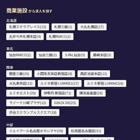
商業施設
から求人を探す
北海道
札幌ステラプレイス(15)
札幌三越(1)
大丸札幌店(17)
丸井今井札幌本店(9)
札幌PARCO(2)
東北
仙台PARCO(2)
仙台三越(2)
S-PAL仙台(5)
藤崎本店(3)
関東
銀座三越(25)
小田急百貨店新宿店(8)
西武池袋本店(13)
大丸東京店(23)
ルミネ新宿 LUMINE1(17)
ルミネ新宿 LUMINE2(6)
ルミネエスト(20)
伊勢丹 新宿店(71)
横浜高島屋(26)
ラゾーナ川崎プラザ(12)
GINZA SIX(25)
渋谷スクランブルスクエア(18)
中部
ジェイアール名古屋タカシマヤ(39)
松坂屋名古屋店(31)