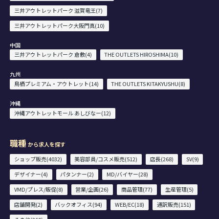
三井アウトレットパーク 滋賀竜王(7)
三井アウトレットパーク大阪門真(10)
中国
三井アウトレットパーク 倉敷(4)
THE OUTLETS HIROSHIMA(10)
九州
鳥栖プレミアム・アウトレット(14)
THE OUTLETS KITAKYUSHU(8)
沖縄
沖縄アウトレットモール あしびなー(12)
職種
から求人を探す
ショップ販売(4032)
美容部員/コスメ販売(512)
店長(268)
SV(9)
デザイナー(4)
パタンナー(2)
MD/バイヤー(28)
VMD/プレス/販促(8)
営業/企画(26)
商品管理(77)
生産管理(5)
店舗開発(2)
バックオフィス(94)
WEB/EC(18)
通訳販売(151)