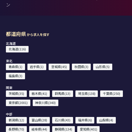
ン
都道府県
から求人を探す
北海道
北海道(116)
東北
青森県(1)
岩手県(1)
宮城県(45)
秋田県(3)
山形県(5)
福島県(3)
関東
茨城県(35)
栃木県(41)
群馬県(13)
埼玉県(138)
千葉県(250)
東京都(2001)
神奈川県(340)
中部
新潟県(12)
富山県(28)
石川県(43)
福井県(6)
山梨県(4)
長野県(70)
岐阜県(44)
静岡県(134)
愛知県(401)