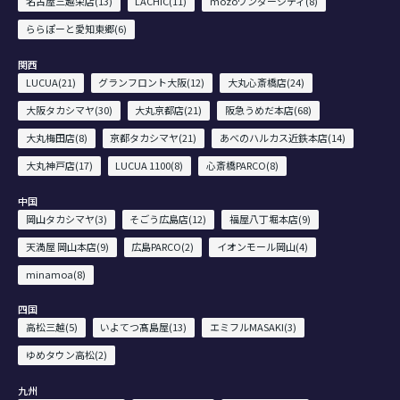
名古屋三越栄店(13)
LACHIC(11)
mozoワンダーシティ(8)
ららぽーと愛知東郷(6)
関西
LUCUA(21)
グランフロント大阪(12)
大丸心斎橋店(24)
大阪タカシマヤ(30)
大丸京都店(21)
阪急うめだ本店(68)
大丸梅田店(8)
京都タカシマヤ(21)
あべのハルカス近鉄本店(14)
大丸神戸店(17)
LUCUA 1100(8)
心斎橋PARCO(8)
中国
岡山タカシマヤ(3)
そごう広島店(12)
福屋八丁堀本店(9)
天満屋 岡山本店(9)
広島PARCO(2)
イオンモール岡山(4)
minamoa(8)
四国
高松三越(5)
いよてつ髙島屋(13)
エミフルMASAKI(3)
ゆめタウン高松(2)
九州