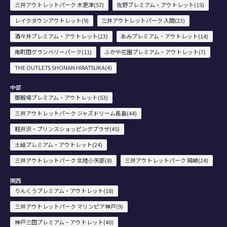
三井アウトレットパーク 木更津(57)
佐野プレミアム・アウトレット(15)
レイクタウンアウトレット(9)
三井アウトレットパーク 入間(23)
酒々井プレミアム・アウトレット(23)
あみプレミアム・アウトレット(14)
南町田グランベリーパーク(11)
ふかや花園プレミアム・アウトレット(7)
THE OUTLETS SHONAN HIRATSUKA(4)
中部
御殿場プレミアム・アウトレット(53)
三井アウトレットパーク ジャズドリーム長島(44)
軽井沢・プリンスショッピングプラザ(45)
土岐プレミアム・アウトレット(24)
三井アウトレットパーク 北陸小矢部(8)
三井アウトレットパーク 岡崎(24)
関西
りんくうプレミアム・アウトレット(18)
三井アウトレットパーク マリンピア神戸(9)
神戸三田プレミアム・アウトレット(40)