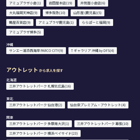
アミュプラザ小倉(1)
岩田屋本店(19)
井筒屋小倉店(6)
大丸福岡天神店(9)
博多阪急(10)
山形屋 (鹿児島)(5)
鶴屋百貨店(9)
アミュプラザ鹿児島(1)
ららぽーと福岡(9)
アミュプラザ博多(5)
沖縄
サンエー浦添西海岸 PARCO CITY(9)
T ギャラリア 沖縄 by DFS(4)
アウトレット
から求人を探す
北海道
三井アウトレットパーク 札幌北広島(16)
東北
三井アウトレットパーク 仙台港(2)
仙台泉プレミアム・アウトレット(4)
関東
三井アウトレットパーク 多摩南大沢(1)
三井アウトレットパーク 幕張(10)
三井アウトレットパーク 横浜ベイサイド(23)