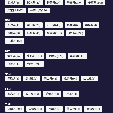
茨城県(35)
栃木県(41)
群馬県(14)
埼玉県(140)
千葉県(242)
東京都(1977)
神奈川県(336)
中部
新潟県(11)
富山県(28)
石川県(43)
福井県(6)
山梨県(4)
長野県(70)
岐阜県(45)
静岡県(136)
愛知県(396)
三重県(154)
関西
滋賀県(24)
京都府(161)
大阪府(621)
兵庫県(213)
奈良県(13)
和歌山県(3)
中国
鳥取県(3)
島根県(1)
岡山県(46)
広島県(94)
山口県(6)
四国
徳島県(5)
香川県(19)
愛媛県(23)
高知県(1)
九州
福岡県(202)
佐賀県(18)
長崎県(8)
熊本県(33)
大分県(17)