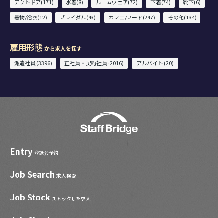
アウトドア(171)
水着(8)
ルームウェア(72)
下着(74)
靴下(6)
着物/浴衣(12)
ブライダル(43)
カフェ/フード(247)
その他(134)
雇用形態
から求人を探す
派遣社員 (3396)
正社員・契約社員 (2016)
アルバイト (20)
Entry
登録会予約
Job Search
求人検索
Job Stock
ストックした求人