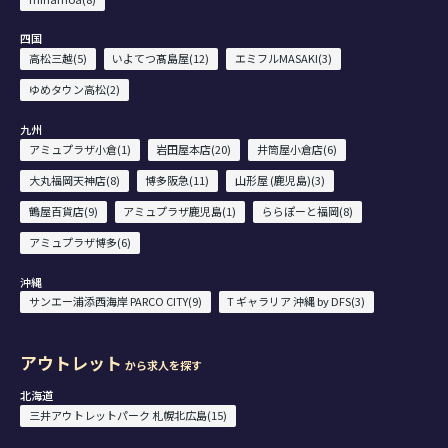
四国
高松三越(5)
いよてつ髙島屋(12)
エミフルMASAKI(3)
ゆめタウン高松(2)
九州
アミュプラザ小倉(1)
岩田屋本店(20)
井筒屋小倉店(6)
大丸福岡天神店(8)
博多阪急(11)
山形屋 (鹿児島)(3)
鶴屋百貨店(9)
アミュプラザ鹿児島(1)
ららぽーと福岡(8)
アミュプラザ博多(6)
沖縄
サンエー浦添西海岸 PARCO CITY(9)
T ギャラリア 沖縄 by DFS(3)
アウトレット
から求人を探す
北海道
三井アウトレットパーク 札幌北広島(15)