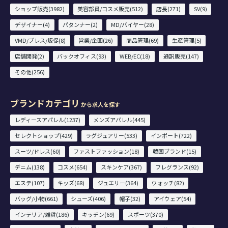
ショップ販売(3982)
美容部員/コスメ販売(512)
店長(271)
SV(9)
デザイナー(4)
パタンナー(2)
MD/バイヤー(28)
VMD/プレス/販促(8)
営業/企画(26)
商品管理(69)
生産管理(5)
店舗開発(2)
バックオフィス(93)
WEB/EC(18)
通訳販売(147)
その他(256)
ブランドカテゴリ
から求人を探す
レディースアパレル(1237)
メンズアパレル(445)
セレクトショップ(429)
ラグジュアリー(533)
インポート(722)
スーツ/ドレス(60)
ファストファッション(18)
韓国ブランド(15)
デニム(138)
コスメ(654)
スキンケア(367)
フレグランス(92)
エステ(107)
キッズ(68)
ジュエリー(364)
ウォッチ(82)
バッグ/小物(661)
シューズ(406)
帽子(32)
アイウェア(54)
インテリア/雑貨(186)
キッチン(69)
スポーツ(370)