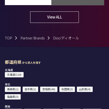
View ALL
TOP
Partner Brands
Dior/ディオール
都道府県
から求人を探す
北海道
北海道(114)
東北
青森県(1)
岩手県(1)
宮城県(46)
秋田県(3)
山形県(4)
福島県(3)
関東