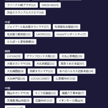
ラゾーナ川崎プラザ(12)
GINZA SIX(25)
渋谷スクランブルスクエア(18)
中部
ジェイアール名古屋タカシマヤ(37)
松坂屋名古屋店(30)
名古屋三越栄店(13)
LACHIC(11)
mozoワンダーシティ(7)
ららぽーと愛知東郷(6)
関西
LUCUA(20)
グランフロント大阪(12)
大丸心斎橋店(26)
大阪タカシマヤ(30)
大丸京都店(21)
阪急うめだ本店(67)
大丸梅田店(8)
京都タカシマヤ(21)
あべのハルカス近鉄本店(14)
大丸神戸店(16)
LUCUA 1100(7)
心斎橋PARCO(8)
中国
岡山タカシマヤ(4)
そごう広島店(12)
福屋八丁堀本店(7)
天満屋 岡山本店(9)
広島PARCO(2)
イオンモール岡山(4)
minamoa(8)