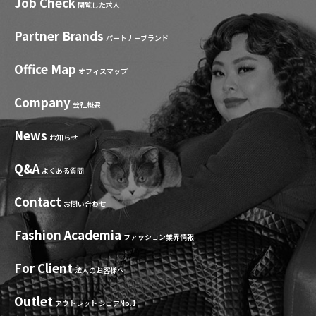
Job Check
閲覧した求人
Partner Brands
パートナーブランド
Office Map
オフィスマップ
Company
会社概要
News
お知らせ
Q&A
よくある質問
Contact
お問い合わせ
Fashion Academia
ファッション業界情報
For Client
法人のお客様へ
Outlet
アウトレット シェアNo.1