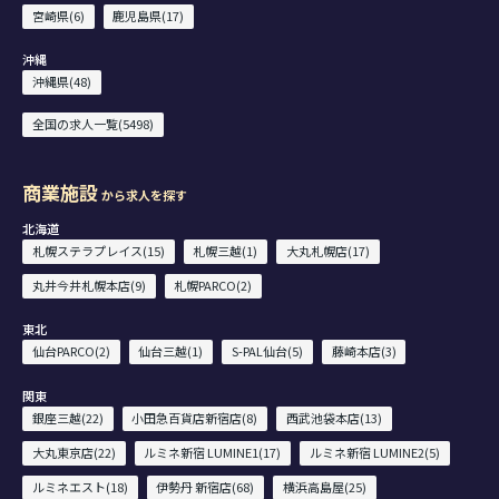
宮崎県(6)
鹿児島県(17)
沖縄
沖縄県(48)
全国の求人一覧(5498)
商業施設
から求人を探す
北海道
札幌ステラプレイス(15)
札幌三越(1)
大丸札幌店(17)
丸井今井札幌本店(9)
札幌PARCO(2)
東北
仙台PARCO(2)
仙台三越(1)
S-PAL仙台(5)
藤崎本店(3)
関東
銀座三越(22)
小田急百貨店新宿店(8)
西武池袋本店(13)
大丸東京店(22)
ルミネ新宿 LUMINE1(17)
ルミネ新宿 LUMINE2(5)
ルミネエスト(18)
伊勢丹 新宿店(68)
横浜高島屋(25)