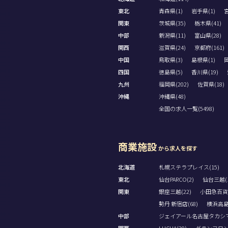
東北
青森県(1)
岩手県(1)
宮
関東
茨城県(35)
栃木県(41)
中部
新潟県(11)
富山県(28)
関西
滋賀県(24)
京都府(161)
中国
鳥取県(3)
島根県(1)
岡
四国
徳島県(5)
香川県(19)
九州
福岡県(202)
佐賀県(18)
沖縄
沖縄県(48)
全国の求人一覧(5498)
商業施設
から求人を探す
北海道
札幌ステラプレイス(15)
東北
仙台PARCO(2)
仙台三越(1
関東
銀座三越(22)
小田急百貨
勢丹 新宿店(68)
横浜高島屋
中部
ジェイアール名古屋タカシマヤ