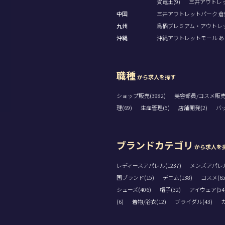
賀竜王(9)
三井アウトレッ
中国
三井アウトレットパーク 倉敷
九州
鳥栖プレミアム・アウトレット
沖縄
沖縄アウトレットモール あし
職種
から求人を探す
ショップ販売(3982)
美容部員/コスメ販売(
理(69)
生産管理(5)
店舗開発(2)
バッ
ブランドカテゴリ
から求人を
レディースアパレル(1237)
メンズアパレル(
国ブランド(15)
デニム(138)
コスメ(65
シューズ(406)
帽子(32)
アイウェア(54
(6)
着物/浴衣(12)
ブライダル(43)
カ