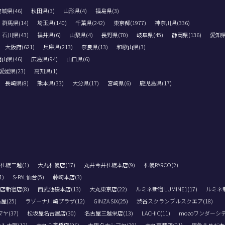
城県(46)
秋田県(3)
山形県(4)
福島県(3)
群馬県(14)
埼玉県(140)
千葉県(242)
東京都(1977)
神奈川県(336)
石川県(43)
福井県(6)
山梨県(4)
長野県(70)
岐阜県(45)
静岡県(136)
愛知県(
大阪府(621)
兵庫県(213)
奈良県(13)
和歌山県(3)
山県(46)
広島県(94)
山口県(6)
愛媛県(23)
高知県(1)
長崎県(8)
熊本県(33)
大分県(17)
宮崎県(6)
鹿児島県(17)
札幌三越(1)
大丸札幌店(17)
丸井今井札幌本店(9)
札幌PARCO(2)
)
S-PAL仙台(5)
藤崎本店(3)
店新宿店(8)
西武池袋本店(13)
大丸東京店(22)
ルミネ新宿 LUMINE1(17)
ルミネ新宿
(25)
ラゾーナ川崎プラザ(12)
GINZA SIX(25)
渋谷スクランブルスクエア(18)
(37)
松坂屋名古屋店(30)
名古屋三越栄店(13)
LACHIC(11)
mozoワンダーシテ