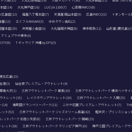
ト大阪(12)
大丸心斎橋店(26)
大阪タカシマヤ(30)
大丸京都店(21)
阪急うめだ本店
店(14)
大丸神戸店(16)
LUCUA 1100(7)
心斎橋PARCO(8)
広島店(12)
福屋八丁堀本店(7)
天満屋 岡山本店(9)
広島PARCO(2)
イオンモール岡
屋(12)
エミフルMASAKI(3)
ゆめタウン高松(2)
屋本店(20)
井筒屋小倉店(6)
大丸福岡天神店(8)
博多阪急(11)
山形屋 (鹿児島)(3
アミュプラザ博多(6)
TY(9)
T ギャラリア 沖縄 by DFS(3)
北広島(15)
港(3)
仙台泉プレミアム・アウトレット(4)
南大沢(1)
三井アウトレットパーク 幕張(10)
三井アウトレットパーク 横浜ベイサイド(
トレット(15)
レイクタウンアウトレット(10)
三井アウトレットパーク 入間(25)
14)
南町田グランベリーパーク(11)
ふかや花園プレミアム・アウトレット(7)
THE
ト(52)
三井アウトレットパーク ジャズドリーム長島(42)
軽井沢・プリンスショッピ
レットパーク 北陸小矢部(8)
三井アウトレットパーク 岡崎(23)
レット(18)
三井アウトレットパーク マリンピア神戸(10)
神戸三田プレミアム・アウト