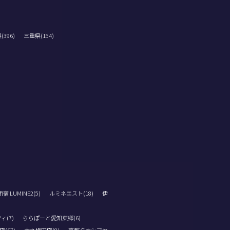
396)
三重県(154)
 LUMINE2(5)
ルミネエスト(18)
伊
ィ(7)
ららぽーと愛知東郷(6)