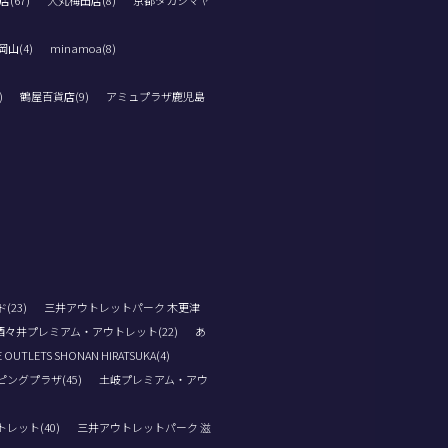
(67)
大丸梅田店(8)
京都タカシマヤ
山(4)
minamoa(8)
)
鶴屋百貨店(9)
アミュプラザ鹿児島
23)
三井アウトレットパーク 木更津
酒々井プレミアム・アウトレット(22)
あ
 OUTLETS SHONAN HIRATSUKA(4)
ングプラザ(45)
土岐プレミアム・アウ
レット(40)
三井アウトレットパーク 滋