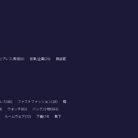
D/プレス/販促(8)
営業/企画(26)
商品管
ス(60)
ファストファッション(18)
韓
)
ウォッチ(82)
バッグ/小物(661)
ルームウェア(72)
下着(74)
靴下