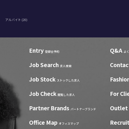
)
アルバイト (20)
Entry
Q&A
登録会予約
よ
Job Search
Contac
求人検索
Job Stock
Fashio
ストックした求人
Job Check
For Cli
閲覧した求人
Partner Brands
Outlet
パートナーブランド
Office Map
Recrui
オフィスマップ