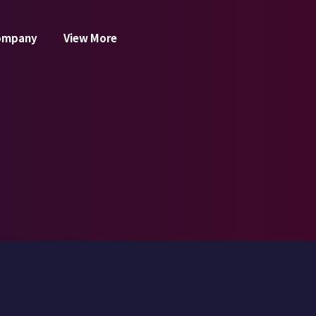
ompany
View More