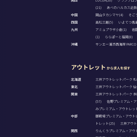
関西
LUCUA(20)
グランフロン
(21)
あべのハルカス近鉄本
中国
岡山タカシマヤ(4)
そごう
四国
高松三越(5)
いよてつ髙島
九州
アミュプラザ小倉(1)
岩田
(1)
ららぽーと福岡(8)
沖縄
サンエー浦添西海岸 PARCO CI
アウトレット
から求人を探す
北海道
三井アウトレットパーク 札幌
東北
三井アウトレットパーク 仙台
関東
三井アウトレットパーク 多摩
(57)
佐野プレミアム・アウ
みプレミアム・アウトレット(
中部
御殿場プレミアム・アウトレッ
トレット(25)
三井アウト
関西
りんくうプレミアム・アウト