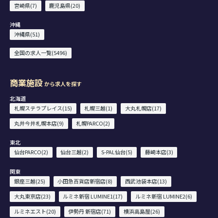
宮崎県(7)
鹿児島県(20)
沖縄
沖縄県(51)
全国の求人一覧(5496)
商業施設
から求人を探す
北海道
札幌ステラプレイス(15)
札幌三越(1)
大丸札幌店(17)
丸井今井札幌本店(9)
札幌PARCO(2)
東北
仙台PARCO(2)
仙台三越(2)
S-PAL仙台(5)
藤崎本店(3)
関東
銀座三越(25)
小田急百貨店新宿店(8)
西武池袋本店(13)
大丸東京店(23)
ルミネ新宿 LUMINE1(17)
ルミネ新宿 LUMINE2(6)
ルミネエスト(20)
伊勢丹 新宿店(71)
横浜高島屋(26)