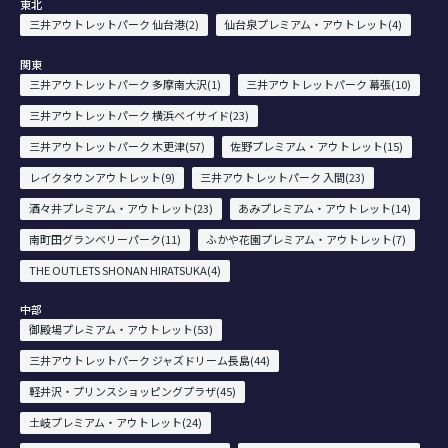
東北
三井アウトレットパーク 仙台港(2)
仙台泉プレミアム・アウトレット(4)
関東
三井アウトレットパーク 多摩南大沢(1)
三井アウトレットパーク 幕張(10)
三井アウトレットパーク 横浜ベイサイド(23)
三井アウトレットパーク 木更津(57)
佐野プレミアム・アウトレット(15)
レイクタウンアウトレット(9)
三井アウトレットパーク 入間(23)
酒々井プレミアム・アウトレット(23)
あみプレミアム・アウトレット(14)
南町田グランベリーパーク(11)
ふかや花園プレミアム・アウトレット(7)
THE OUTLETS SHONAN HIRATSUKA(4)
中部
御殿場プレミアム・アウトレット(53)
三井アウトレットパーク ジャズドリーム長島(44)
軽井沢・プリンスショッピングプラザ(45)
土岐プレミアム・アウトレット(24)