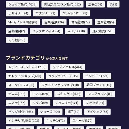
ショップ販売(4032)
美容部員/コスメ販売(512)
店長(268)
SV(9)
デザイナー(4)
パタンナー(2)
MD/バイヤー(28)
VMD/プレス/販促(8)
営業/企画(26)
商品管理(77)
生産管理(5)
店舗開発(2)
バックオフィス(94)
WEB/EC(18)
通訳販売(151)
その他(260)
ブランドカテゴリ
から求人を探す
レディースアパレル(1239)
メンズアパレル(444)
セレクトショップ(430)
ラグジュアリー(535)
インポート(721)
スーツ/ドレス(60)
ファストファッション(18)
韓国ブランド(15)
デニム(136)
コスメ(691)
スキンケア(406)
フレグランス(89)
エステ(147)
キッズ(69)
ジュエリー(371)
ウォッチ(81)
バッグ/小物(663)
シューズ(404)
帽子(32)
アイウェア(55)
インテリア/雑貨(193)
キッチン(71)
スポーツ(370)