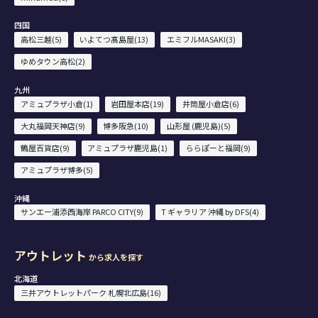
四国
高松三越(5)
いよてつ髙島屋(13)
エミフルMASAKI(3)
ゆめタウン高松(2)
九州
アミュプラザ小倉(1)
岩田屋本店(19)
井筒屋小倉店(6)
大丸福岡天神店(9)
博多阪急(10)
山形屋 (鹿児島)(5)
鶴屋百貨店(9)
アミュプラザ鹿児島(1)
ららぽーと福岡(9)
アミュプラザ博多(5)
沖縄
サンエー浦添西海岸 PARCO CITY(9)
T ギャラリア 沖縄 by DFS(4)
アウトレット
から求人を探す
北海道
三井アウトレットパーク 札幌北広島(16)