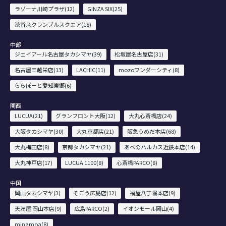
ラゾーナ川崎プラザ(12)
GINZA SIX(25)
渋谷スクランブルスクエア(18)
中部
ジェイアール名古屋タカシマヤ(39)
松坂屋名古屋店(31)
名古屋三越栄店(13)
LACHIC(11)
mozoワンダーシティ(8)
ららぽーと愛知東郷(6)
関西
LUCUA(21)
グランフロント大阪(12)
大丸心斎橋店(24)
大阪タカシマヤ(30)
大丸京都店(21)
阪急うめだ本店(68)
大丸梅田店(8)
京都タカシマヤ(21)
あべのハルカス近鉄本店(14)
大丸神戸店(17)
LUCUA 1100(8)
心斎橋PARCO(8)
中国
岡山タカシマヤ(3)
そごう広島店(12)
福屋八丁堀本店(9)
天満屋 岡山本店(9)
広島PARCO(2)
イオンモール岡山(4)
minamoa(8)