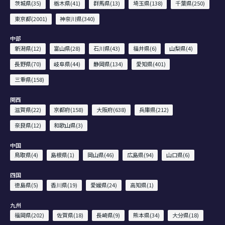
茨城県(35)
栃木県(41)
群馬県(13)
埼玉県(138)
千葉県(250)
東京都(2001)
神奈川県(340)
中部
新潟県(12)
富山県(28)
石川県(43)
福井県(6)
山梨県(4)
長野県(70)
岐阜県(44)
静岡県(134)
愛知県(401)
三重県(158)
関西
滋賀県(22)
京都府(158)
大阪府(638)
兵庫県(212)
奈良県(12)
和歌山県(3)
中国
鳥取県(4)
島根県(1)
岡山県(46)
広島県(94)
山口県(6)
四国
徳島県(5)
香川県(19)
愛媛県(24)
高知県(1)
九州
福岡県(202)
佐賀県(18)
長崎県(9)
熊本県(34)
大分県(18)