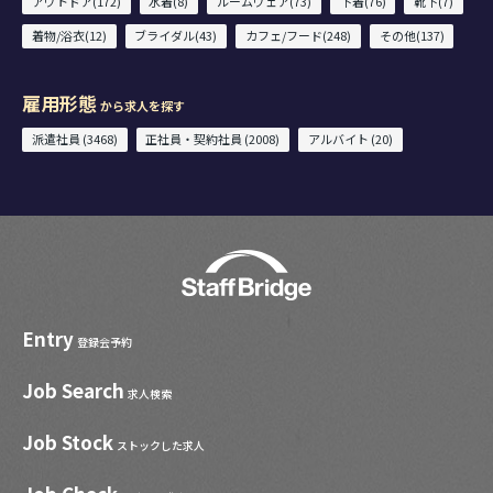
アウトドア(172)
水着(8)
ルームウェア(73)
下着(76)
靴下(7)
着物/浴衣(12)
ブライダル(43)
カフェ/フード(248)
その他(137)
雇用形態
から求人を探す
派遣社員 (3468)
正社員・契約社員 (2008)
アルバイト (20)
Entry
登録会予約
Job Search
求人検索
Job Stock
ストックした求人