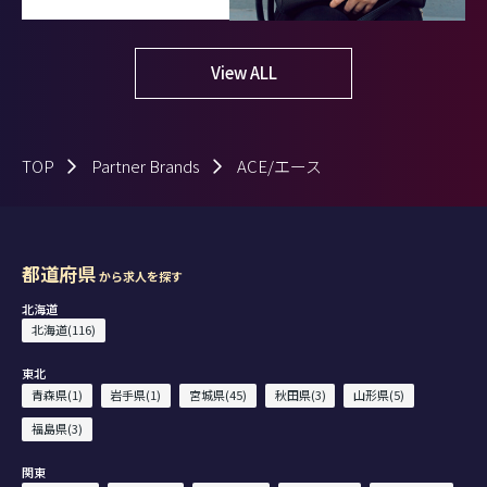
View ALL
TOP
Partner Brands
ACE/エース
都道府県
から求人を探す
北海道
北海道(116)
東北
青森県(1)
岩手県(1)
宮城県(45)
秋田県(3)
山形県(5)
福島県(3)
関東