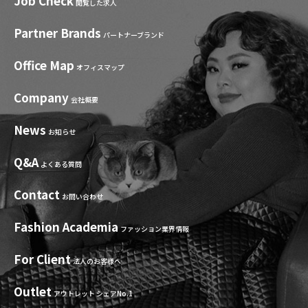
Job Check
閲覧した求人
Partner Brands
パートナーブランド
Office Map
オフィスマップ
Company
会社概要
News
お知らせ
Q&A
よくある質問
Contact
お問い合わせ
Fashion Academia
ファッション業界情報
For Client
法人のお客様へ
Outlet
アウトレット シェアNo.1