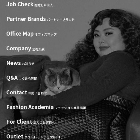
Job Check
閲覧した求人
Partner Brands
パートナーブランド
Office Map
オフィスマップ
Company
会社概要
News
お知らせ
Q&A
よくある質問
Contact
お問い合わせ
Fashion Academia
ファッション業界情報
For Client
法人のお客様へ
Outlet
アウトレット シェアNo.1