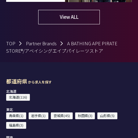
View ALL
TOP
Partner Brands
A BATHING APE PIRATE
STORE®/アベイシングエイプパイレーツストア
都道府県
から求人を探す
北海道
北海道(116)
東北
青森県(1)
岩手県(1)
宮城県(45)
秋田県(3)
山形県(5)
福島県(3)
関東