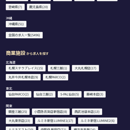
宮崎県(7)
鹿児島県(20)
沖縄
沖縄県(51)
全国の求人一覧(5496)
商業施設
から求人を探す
北海道
札幌ステラプレイス(15)
札幌三越(1)
大丸札幌店(17)
丸井今井札幌本店(9)
札幌PARCO(2)
東北
仙台PARCO(2)
仙台三越(2)
S-PAL仙台(5)
藤崎本店(3)
関東
銀座三越(25)
小田急百貨店新宿店(8)
西武池袋本店(13)
大丸東京店(23)
ルミネ新宿 LUMINE1(17)
ルミネ新宿 LUMINE2(6)
ルミネエスト(20)
伊勢丹 新宿店(71)
横浜高島屋(26)