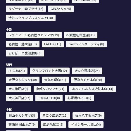
ラゾーナ川崎プラザ(12)
GINZA SIX(25)
渋谷スクランブルスクエア(18)
中部
ジェイアール名古屋タカシマヤ(39)
松坂屋名古屋店(31)
名古屋三越栄店(13)
LACHIC(11)
mozoワンダーシティ(8)
ららぽーと愛知東郷(6)
関西
LUCUA(21)
グランフロント大阪(12)
大丸心斎橋店(24)
大阪タカシマヤ(30)
大丸京都店(21)
阪急うめだ本店(68)
大丸梅田店(8)
京都タカシマヤ(21)
あべのハルカス近鉄本店(14)
大丸神戸店(17)
LUCUA 1100(8)
心斎橋PARCO(8)
中国
岡山タカシマヤ(3)
そごう広島店(12)
福屋八丁堀本店(9)
天満屋 岡山本店(9)
広島PARCO(2)
イオンモール岡山(4)