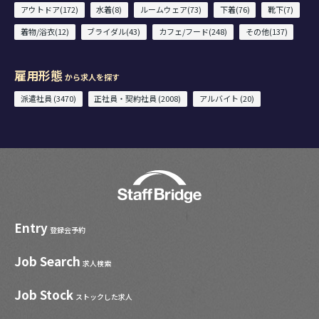
アウトドア(172)
水着(8)
ルームウェア(73)
下着(76)
靴下(7)
着物/浴衣(12)
ブライダル(43)
カフェ/フード(248)
その他(137)
雇用形態
から求人を探す
派遣社員 (3470)
正社員・契約社員 (2008)
アルバイト (20)
Entry
登録会予約
Job Search
求人検索
Job Stock
ストックした求人