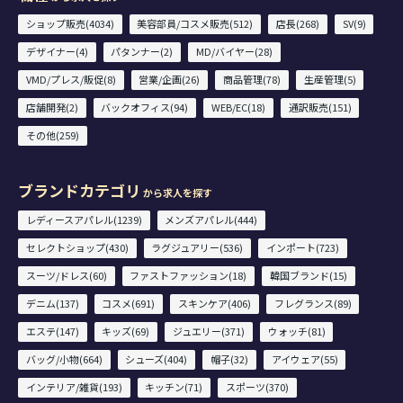
ショップ販売(4034)
美容部員/コスメ販売(512)
店長(268)
SV(9)
デザイナー(4)
パタンナー(2)
MD/バイヤー(28)
VMD/プレス/販促(8)
営業/企画(26)
商品管理(78)
生産管理(5)
店舗開発(2)
バックオフィス(94)
WEB/EC(18)
通訳販売(151)
その他(259)
ブランドカテゴリ
から求人を探す
レディースアパレル(1239)
メンズアパレル(444)
セレクトショップ(430)
ラグジュアリー(536)
インポート(723)
スーツ/ドレス(60)
ファストファッション(18)
韓国ブランド(15)
デニム(137)
コスメ(691)
スキンケア(406)
フレグランス(89)
エステ(147)
キッズ(69)
ジュエリー(371)
ウォッチ(81)
バッグ/小物(664)
シューズ(404)
帽子(32)
アイウェア(55)
インテリア/雑貨(193)
キッチン(71)
スポーツ(370)