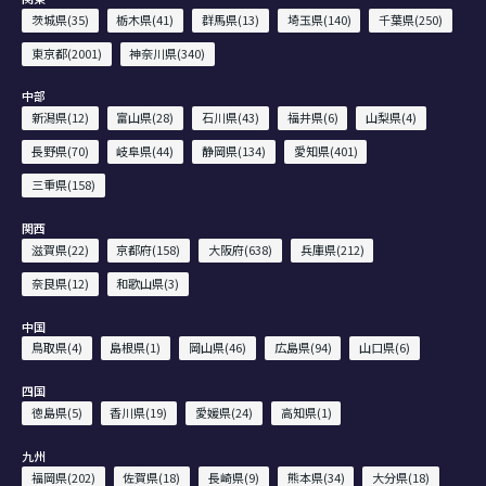
茨城県(35)
栃木県(41)
群馬県(13)
埼玉県(140)
千葉県(250)
東京都(2001)
神奈川県(340)
中部
新潟県(12)
富山県(28)
石川県(43)
福井県(6)
山梨県(4)
長野県(70)
岐阜県(44)
静岡県(134)
愛知県(401)
三重県(158)
関西
滋賀県(22)
京都府(158)
大阪府(638)
兵庫県(212)
奈良県(12)
和歌山県(3)
中国
鳥取県(4)
島根県(1)
岡山県(46)
広島県(94)
山口県(6)
四国
徳島県(5)
香川県(19)
愛媛県(24)
高知県(1)
九州
福岡県(202)
佐賀県(18)
長崎県(9)
熊本県(34)
大分県(18)