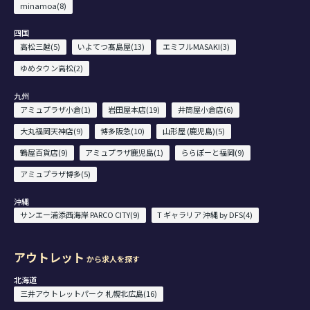
minamoa(8)
四国
高松三越(5)
いよてつ髙島屋(13)
エミフルMASAKI(3)
ゆめタウン高松(2)
九州
アミュプラザ小倉(1)
岩田屋本店(19)
井筒屋小倉店(6)
大丸福岡天神店(9)
博多阪急(10)
山形屋 (鹿児島)(5)
鶴屋百貨店(9)
アミュプラザ鹿児島(1)
ららぽーと福岡(9)
アミュプラザ博多(5)
沖縄
サンエー浦添西海岸 PARCO CITY(9)
T ギャラリア 沖縄 by DFS(4)
アウトレット
から求人を探す
北海道
三井アウトレットパーク 札幌北広島(16)