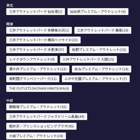
東北
三井アウトレットパーク 仙台港(2)
仙台泉プレミアム・アウトレット(4)
関東
三井アウトレットパーク 多摩南大沢(1)
三井アウトレットパーク 幕張(10)
三井アウトレットパーク 横浜ベイサイド(23)
三井アウトレットパーク 木更津(57)
佐野プレミアム・アウトレット(15)
レイクタウンアウトレット(9)
三井アウトレットパーク 入間(25)
酒々井プレミアム・アウトレット(23)
あみプレミアム・アウトレット(14)
南町田グランベリーパーク(11)
ふかや花園プレミアム・アウトレット(7)
THE OUTLETS SHONAN HIRATSUKA(4)
中部
御殿場プレミアム・アウトレット(53)
三井アウトレットパーク ジャズドリーム長島(44)
軽井沢・プリンスショッピングプラザ(45)
土岐プレミアム・アウトレット(24)