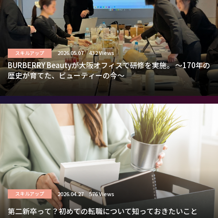
2026.05.07
432 Views
スキルアップ
BURBERRY Beautyが大阪オフィスで研修を実施。 ～170年の
歴史が育てた、ビューティーの今～
2026.04.27
576 Views
スキルアップ
第二新卒って？初めての転職について知っておきたいこと