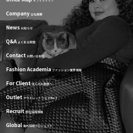
オフィスマップ
Company
会社概要
News
お知らせ
Q&A
よくある質問
Contact
お問い合わせ
Fashion Academia
ファッション業界情報
For Client
法人のお客様へ
Outlet
アウトレット シェアNo.1
Recruit
弊社採用情報
Global
海外採用プロジェクト