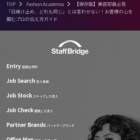
TOP
Fashion Academia
【保存版】美容部員必見
「日焼け止め、どれも同じ」とは言わせない！お客様の心を
掴むプロの伝え方ガイド
Entry
登録会予約
Job Search
求人検索
Job Stock
ストックした求人
Job Check
閲覧した求人
Partner Brands
パートナーブランド
Office Map