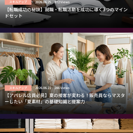
2026.06.25
872 Views
スキルアップ
【転職成功の秘訣】就職・転職活動を成功に導く3つのマイン
ドセット
2026.06.22
246 Views
スキルアップ
【アパレル店員必見】夏の接客が変わる！販売員ならマスタ
ーしたい「夏素材」の基礎知識と提案力