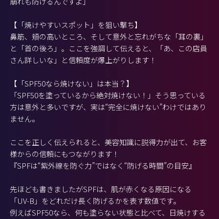
崩れも防げるんですよ」
【「焼けやすいスポット」を狙い撃ち】
鼻筋、頬の高いところ、そして意外と忘れがちな「耳の裏」
と「首の後ろ」。ここを強調して伝えると、「あ、この店員
さん詳しいな」と信頼度が爆上がりします！
【「SPF50なら焼けない」は本当？】
「SPF50を塗っているから絶対焼けない！」そう思っている
方は意外と多いですが、実は“完全に焼けない”わけではあり
ません。
ここを正しく伝えられると、美容知識に説得力が出て、お客
様からの信頼にもつながります！
『SPFは“紫外線を防ぐ力”ではなく“防げる時間”の目安』
先ほども書きましたがSPFは、肌が赤くなる原因になる
「UV-B」をどれだけ長く防げるかを表す数値です。
例えばSPF50なら、何も塗らない状態と比べて、日焼けする