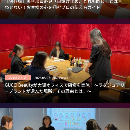
【保存版】美容部員必見「日焼け止め、どれも同じ」とは言
わせない！お客様の心を掴むプロの伝え方ガイド
2026.05.07
460 Views
スキルアップ
GUCCI Beautyが大阪オフィスで研修を実施！～ラグジュアリ
ーブランドが選んだ場所、その理由とは。～