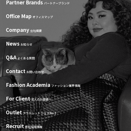
Partner Brands
パートナーブランド
Office Map
オフィスマップ
Company
会社概要
News
お知らせ
Q&A
よくある質問
Contact
お問い合わせ
Fashion Academia
ファッション業界情報
For Client
法人のお客様へ
Outlet
アウトレット シェアNo.1
Recruit
弊社採用情報