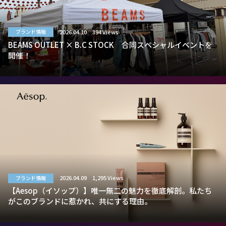
2026.04.10
394 Views
ブランド情報
BEAMS OUTLET × B.C STOCK 合同スペシャルイベントを
開催！
2026.04.09
1,295 Views
ブランド情報
【Aesop（イソップ）】唯一無二の魅力を徹底解剖。私たち
がこのブランドに惹かれ、共にする理由。