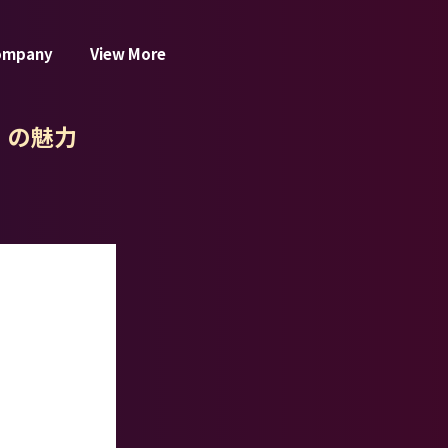
ompany
View More
』の魅力