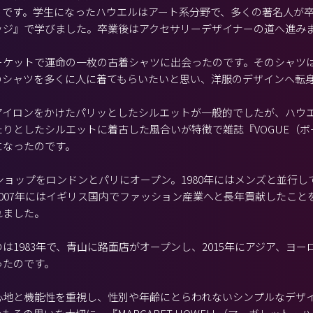
うです。学生になったハウエルはアート系分野で、多くの著名人が
ッジ』で学びました。卒業後はアクセサリーデザイナーの道へ進み
ーケットで運命の一枚の古着シャツに出会ったのです。そのシャツ
のシャツを多くに人に着てもらいたいと思い、洋服のデザインへ転
アイロンをかけたパリッとしたシルエットが一般的でしたが、ハウ
りとしたシルエットに着古した風合いが特徴で雑誌『VOGUE（
になったのです。
ズショップをロンドンとパリにオープン。1980年にはメンズと並行
007年にはイギリス国内でファッション産業へと長年貢献したこと
れました。
は1983年で、青山に路面店がオープンし、2015年にアジア、ヨ
ったのです。
心地と機能性を重視し、性別や年齢にとらわれないシンプルなデザ