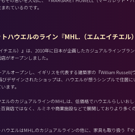
もその思いを大切に、『MARGARET HOWELL（マーガレット・
生まれているのです。
トハウエルのライン『MHL.（エムエイチエル
エイチエル）』は、2010年に日本が企画したカジュアルラインブラ
面店がオープンしました。
ーアルオープンし、イギリスを代表する建築家の『William Russel
て再びデザインされたショップは、ハウエルが想うシンプルで住居に
ています。
エルのカジュアルラインのMHL.は、低価格でハウエルらしいお
た百貨店ではなく、ルミネや商業施設などで展開しておりより多く
ハウエルはMHL.のカジュアルラインの他に、家具も取り扱う『