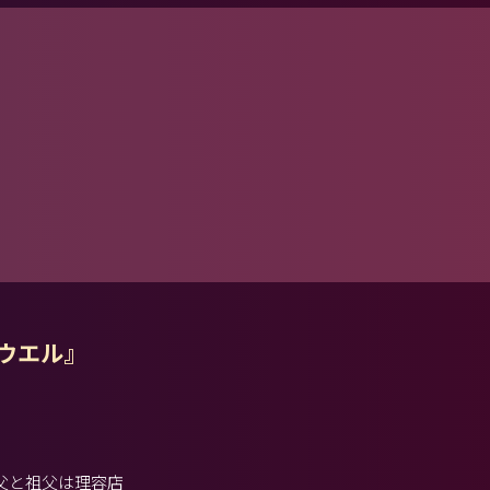
ウエル』
父と祖父は理容店