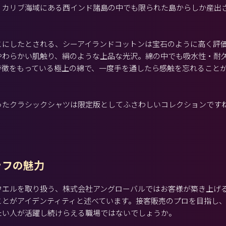
、カリブ海域にある西インド諸島の中でも限られた島からしか産出
こにしたとされる、シーアイランドコットンは宝石のように高く評
やわらかい肌触り、絹のような上品な光沢。綿の中でも吸水性・耐
特徴をもっている極上の綿で、一度手を通したら感触を忘れること
ったクラシックシャツは限定版としてふさわしいコレクションです
ッフの魅力
ウエルを取り扱う、株式会社アングローバルではお客様が築き上げ
ことがアイデンティティと述べています。接客販売のプロを目指し
たい人が活躍し続けらえる職場ではないでしょうか。