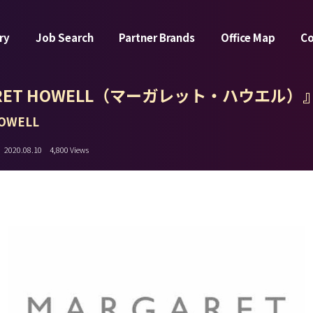
ry
Job Search
Partner Brands
Office Map
C
ARET HOWELL（マーガレット・ハウエル）
OWELL
2020.08.10
4,800 Views