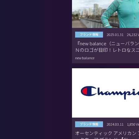
2025.01.31
26,232 
ブランド情報
『new balance（ニューバラ
Ｎのロゴが目印！レトロなス
が定番のスポーツブランド
new balance
2024.03.11
1,850 V
ブランド情報
オーセンティック アメリカン