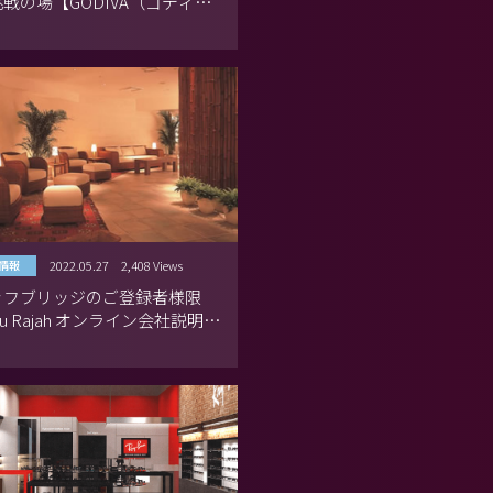
戦の場【GODIVA（ゴディ
2022.05.27
2,408 Views
情報
ッフブリッジのご登録者様限
ju Rajah オンライン会社説明会
待