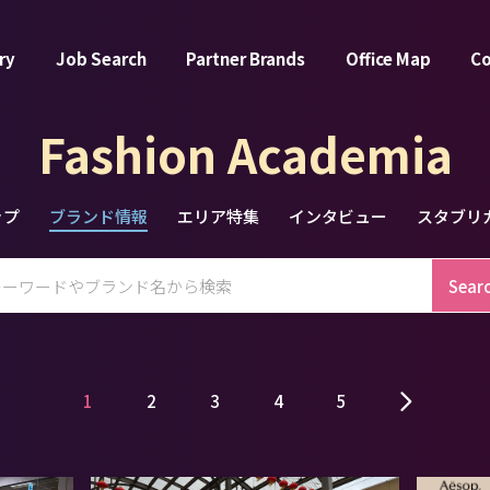
ry
Job Search
Partner Brands
Office Map
C
Fashion Academia
ップ
ブランド情報
エリア特集
インタビュー
スタブリ
Sear
1
2
3
4
5