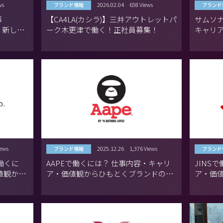
ws
2026.02.04
658 Views
ブランド情報
ブランド
募
【CA4LA(カシラ)】三井アウトレットパ
サムソ
、新しい
ーク木更津で働く！正社員募集！
キャリ
ドの魅
iews
2025.12.26
1,376 Views
ブランド情報
ブランド
で働くに
AAPEで働くには？ 仕事内容・キャリ
JINS
値観から
ア・価値観からひもとくブランドの魅
ア・価
力
力