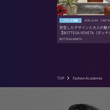
2020.11.04
7,637 V
ブランド情報
安定したデザインと大人の魅
【BOTTEGA VENETA（ボッ
タ）】
BOTTEGA VENETA
TOP
Fashion Academia