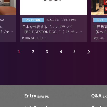
iews
2020.11.03
7,057 Views
ブランド情報
ブランド
力、
日本を代表するゴルフブランド
世界最
テガヴェネ
【BRIDGESTONE GOLF（ブリヂスト
【Ray
ンゴルフ）】
BRIDGESTONE GOLF
Ray-Ban
1
2
3
4
5
Entry
Q&A
登録会予約
よ