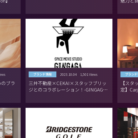
on】
魅力と挑
バ）】
iews
2023.10.04
1,501 Views
ブランド情報
ブランド
めのブラ
三井不動産×CEKAI×スタッフブリッ
【スタ
ジとのコラボレーション！-GINGAGA -
定】Car
SPACE MOVIE STUDIO-
にご招