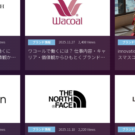
iews
2025.11.27
2,408 Views
ブランド情報
ブランド
働くに
ワコールで働くには？ 仕事内容・キャ
innova
値観から
リア・価値観からひもとくブランドの
スマス
魅力
iews
2025.11.10
2,220 Views
ブランド情報
ブランド