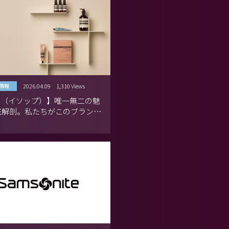
2026.04.09
1,310 Views
情報
op（イソップ）】唯一無二の魅
底解剖。私たちがこのブランド
れ、共にする理由。