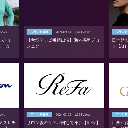
Views
2024.09.14
1,443 Views
ブランド情報
ブランド
ンス）』
【台湾テレビ番組出演】海外採用プロ
日本発
ニーカー
ジェクト
ド【AH
iews
2024.03.08
1,764 Views
ブランド情報
ブランド
 アスレチ
サロン級のケアが自宅で叶う【ReFa】
世界が