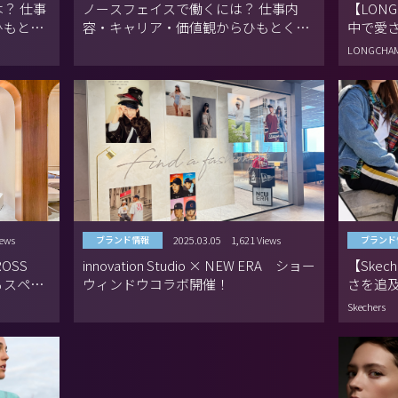
？ 仕事
ノースフェイスで働くには？ 仕事内
【LON
ひもとく
容・キャリア・価値観からひもとくブ
中で愛
ランドの魅力
LONGCHA
iews
2025.03.05
1,621 Views
ブランド情報
ブランド
 ROSS
innovation Studio × NEW ERA ショー
【Ske
るスペシ
ウィンドウコラボ開催！
さを追
Skechers