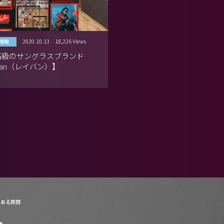
2020.10.13
18,226 Views
情報
高級のサングラスブランド
-Ban（レイバン）】
くある質問