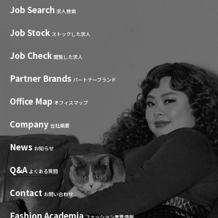
Job Search
求人検索
Job Stock
ストックした求人
Job Check
閲覧した求人
Partner Brands
パートナーブランド
Office Map
オフィスマップ
Company
会社概要
News
お知らせ
Q&A
よくある質問
Contact
お問い合わせ
Fashion Academia
ファッション業界情報