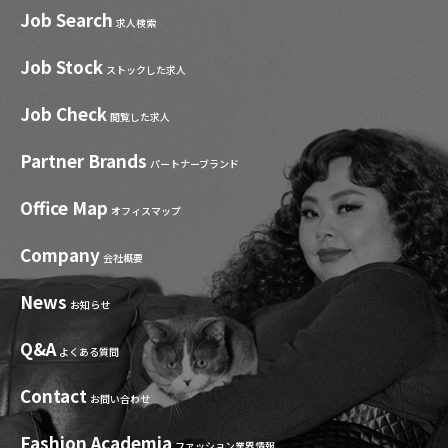
Job Search
求人検索
Job Stock
ストックした求人
Job Check
閲覧した求人
Partner Brands
パートナーブランド
Office Map
オフィスマップ
Company
会社概要
News
お知らせ
Q&A
よくある質問
Contact
お問い合わせ
Fashion Academia
ファッション業界情報