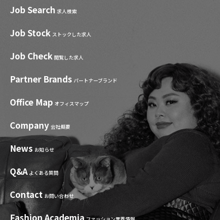
Job Search
求人検索
Job Stock
ストックした求人
Job Check
閲覧した求人
Partner Brands
パートナーブランド
Office Map
オフィスマップ
Company
会社概要
News
お知らせ
Q&A
よくある質問
Contact
お問い合わせ
Fashion Academia
ファッション業界情報