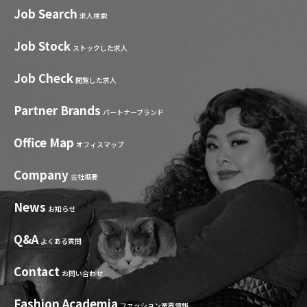
Job Search
求人検索
Job Stock
ストックした求人
Job Check
閲覧した求人
Partner Brands
パートナーブランド
Office Map
オフィスマップ
Company
会社概要
News
お知らせ
Q&A
よくある質問
Contact
お問い合わせ
Fashion Academia
ファッション業界情報