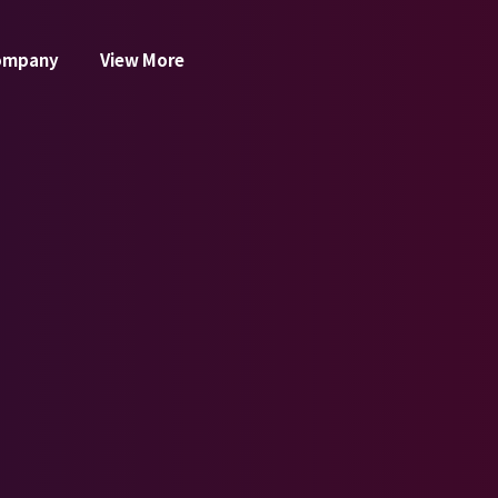
ompany
View More