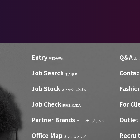
Entry
Q&A
登録会予約
よ
Job Search
Contac
求人検索
Job Stock
Fashio
ストックした求人
Job Check
For Cli
閲覧した求人
Partner Brands
Outlet
パートナーブランド
Office Map
Recrui
オフィスマップ