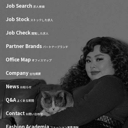
Job Search
求人検索
Job Stock
ストックした求人
Job Check
閲覧した求人
Partner Brands
パートナーブランド
Office Map
オフィスマップ
Company
会社概要
News
お知らせ
Q&A
よくある質問
Contact
お問い合わせ
Fashion Academia
ファッション業界情報